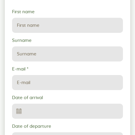
Request
First name
for
reservation
Surname
E-mail
*
Date of arrival
Date of departure