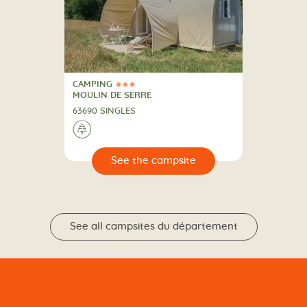
CAMPING
3 Stars
CAMPING
MOULIN DE SERRE
63690 SINGLES
🌲
🔍
psite
See all campsites du département