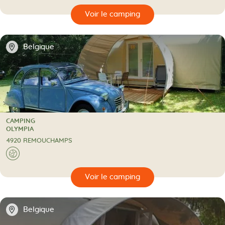
🔍
camping
📍
Belgique
CAMPING
CAMPING
OLYMPIA
4920 REMOUCHAMPS
A l'étranger
🌍
🔍
camping
📍
Belgique