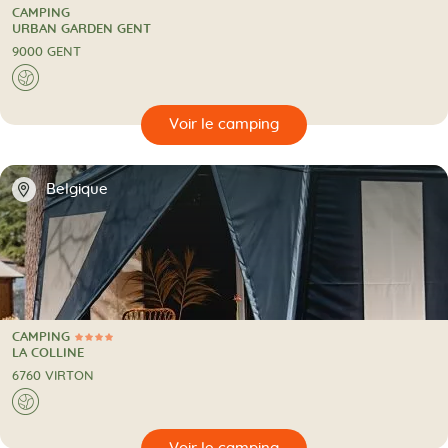
CAMPING
CAMPING
URBAN GARDEN GENT
9000 GENT
A l'étranger
🌍
🔍
camping
📍
Belgique
CAMPING
4 Étoiles
CAMPING
LA COLLINE
6760 VIRTON
A l'étranger
🌍