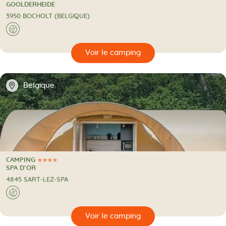
4 Étoiles
CAMPING
GOOLDERHEIDE
3950 BOCHOLT (BELGIQUE)
A l'étranger
🌍
🔍
camping
📍
Belgique
CAMPING
4 Étoiles
CAMPING
SPA D’OR
4845 SART-LEZ-SPA
A l'étranger
🌍
🔍
camping