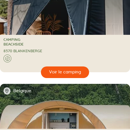
CAMPING
CAMPING
BEACHSIDE
8370 BLANKENBERGE
A l'étranger
🌍
🔍
camping
📍
Belgique