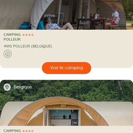
CAMPING
4 Étoiles
CAMPING
POLLEUR
4910 POLLEUR (BELGIQUE)
A l'étranger
🌍
🔍
camping
📍
Belgique
CAMPING