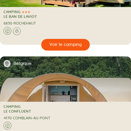
CAMPING
3 Étoiles
CAMPING
LE BAN DE LAVIOT
6830 ROCHEHAUT
A l'étranger
A la campagne
🌍
🌲
🔍
camping
📍
Belgique
CAMPING
CAMPING
LE CONFLUENT
4170 COMBLAIN-AU-PONT
A l'étranger
🌍