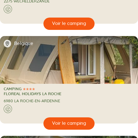
2275 WECHELDERZANDE
A l'étranger
🌍
🔍
camping
📍
Belgique
CAMPING
4 Étoiles
CAMPING
FLOREAL HOLIDAYS LA ROCHE
6980 LA ROCHE-EN-ARDENNE
A l'étranger
🌍
🔍
camping