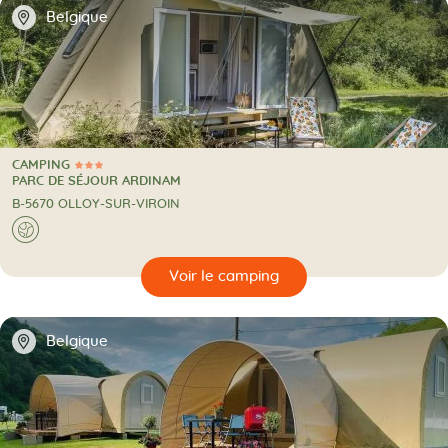
📍
Belgique
CAMPING
3 Étoiles
CAMPING
PARC DE SÉJOUR ARDINAM
B-5670 OLLOY-SUR-VIROIN
A l'étranger
🌍
🔍
camping
📍
Belgique