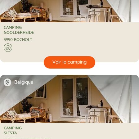
CAMPING
CAMPING
GOOLDERHEIDE
3950 BOCHOLT
A l'étranger
🌍
🔍
camping
📍
Belgique
CAMPING
CAMPING
SIESTA