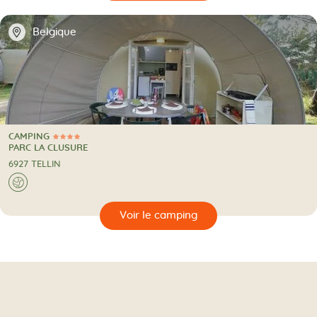
📍
Belgique
CAMPING
4 Étoiles
CAMPING
PARC LA CLUSURE
6927 TELLIN
A l'étranger
🌍
🔍
camping