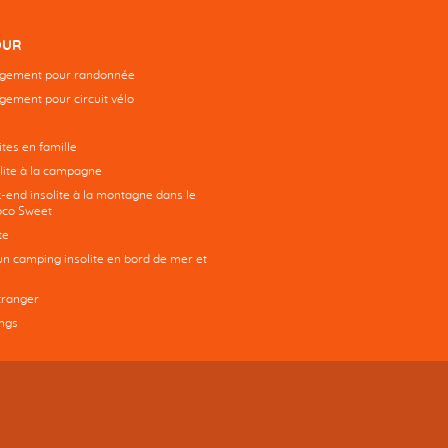
OUR
rgement pour randonnée
gement pour circuit vélo
tes en famille
ite à la campagne
-end insolite à la montagne dans le
co Sweet
te
un camping insolite en bord de mer et
tranger
ngs