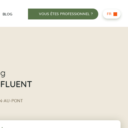
VOUS ÊTES PROFESSIONNEL ?
FR
BLOG
ng
NFLUENT
IN-AU-PONT