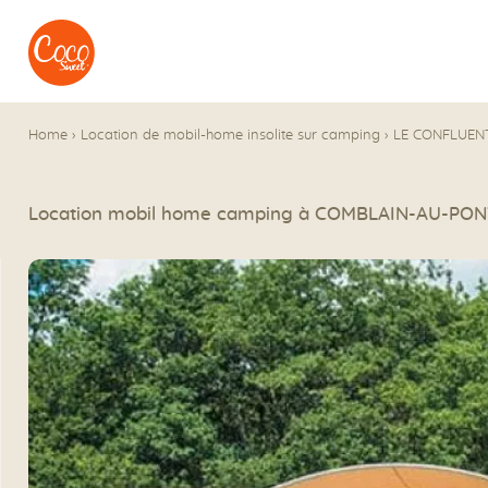
Aller au menu
Aller au contenu
Home
›
Location de mobil-home insolite sur camping
›
LE CONFLUEN
Location mobil home camping à COMBLAIN-AU-PON