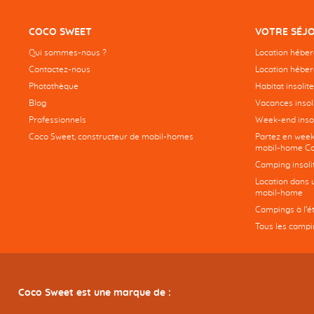
COCO SWEET
VOTRE SÉJ
Qui sommes-nous ?
Location hébe
Contactez-nous
Location héber
Photothèque
Habitat insolite
Blog
Vacances insoli
Professionnels
Week-end insol
Coco Sweet, constructeur de mobil-homes
Partez en week
mobil-home Co
Camping insoli
Location dans 
mobil-home
Campings à l’é
Tous les campi
Coco Sweet est une marque de :