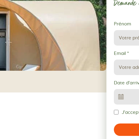
Demande d
Demande
Prénom
de
réservation
Email
*
Date d'arri
J'accept