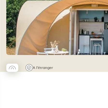
◯
🌍
A l'étranger
Coco rond