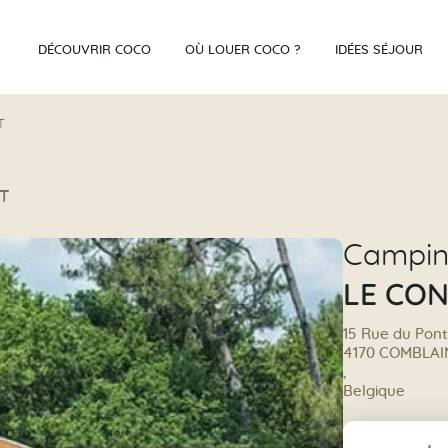
DÉCOUVRIR COCO
OÙ LOUER COCO ?
IDÉES SÉJOUR
T
T
Campi
LE CO
15 Rue du Pont
4170 COMBLA
,
Belgique