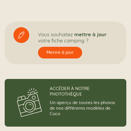
directives afin d’organiser le sort des données
vous concernant (conservation, effacement,
communication à un tiers, etc.) en cas de décès.
Vous pouvez exercer ces droits en écrivant à l'adresse
électronique suivante :
dpo@biohabitat-loisirs.com
🖊
Vous pouvez à tout moment retirer votre consentement
Vous souhaitez
mettre à jour
en écrivant à la même adresse.
votre fiche camping ?
Toutefois, votre opposition peut, en pratique et selon le
cas, avoir une incidence sur votre demande d’information.
Mettre à jour
Pour plus d’informations concernant ce traitement nous
vous renvoyons à notre
politique de protection des
données
.
ACCÉDER À NOTRE
PHOTOTHÈQUE
Un aperçu de toutes les photos
de nos différents modèles de
Coco