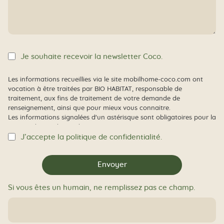
Je souhaite recevoir la newsletter Coco.
Les informations recueillies via le site mobilhome-coco.com ont
vocation à être traitées par BIO HABITAT, responsable de
traitement, aux fins de traitement de votre demande de
renseignement, ainsi que pour mieux vous connaitre.
Les informations signalées d'un astérisque sont obligatoires pour la
gestion de vos demandes.
Conformément à la réglementation applicable en matière de
J’accepte la politique de confidentialité.
protection des données à caractère personnel, vous disposez :
d’un droit d’accès (et) de rectification,
Envoyer
d'effacement et de portabilité des informations
vous concernant;
Si vous êtes un humain, ne remplissez pas ce champ.
d'un droit de limitation et d’opposition pour des
motifs légitimes au traitement de vos données;
de la possibilité de nous transmettre des