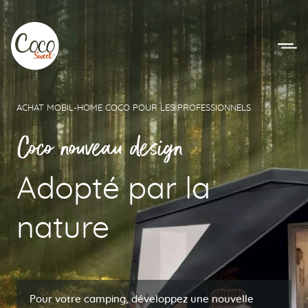
Aller au menu
Aller au contenu
ACHAT MOBIL-HOME COCO POUR LES PROFESSIONNELS
Coco nouveau design
Adopté par la
nature
Pour votre camping, développez une nouvelle