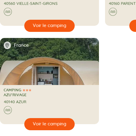
40560 VIELLE-SAINT-GIRONS
40160 PARENT
Au bord de l'eau
Au bord
🌊
🌊
🔍
🔍
Voir le camping
📍
France
CAMPING
3 Étoiles
CAMPING
AZU’RIVAGE
40140 AZUR
Au bord de l'eau
🌊
🔍