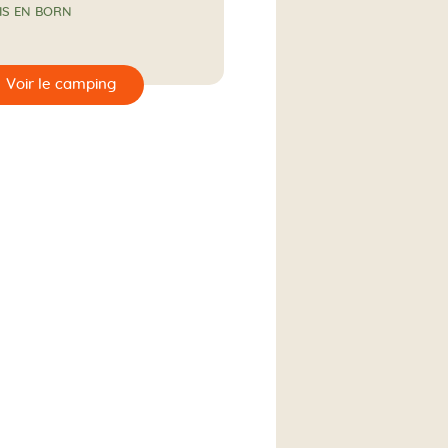
IS EN BORN
 de l'eau