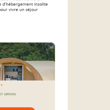
e d’hébergement insolite
our vivre un séjour
 ST GIRONS
 de l'eau
a campagne