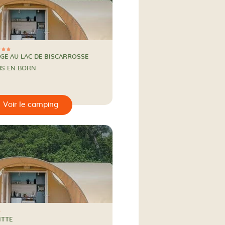
AGE AU LAC DE BISCARROSSE
IS EN BORN
 de l'eau
ITTE