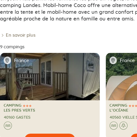
camping Landes. Mobil-home Coco offre une alternativ
entre la tente et le mobil-home avec un grand confort p
agréable proche de la nature en famille ou entre amis.
En savoir plus
9 campings
📍
📍
France
France
CAMPING
CAMPING
3 Étoiles
4 Étoiles
CAMPING
CAMPING
LES PRES VERTS
L’OCÉANE
40160 GASTES
40560 VIELLE
Au bord de l'eau
Au bord
A l
🌊
🌊
🌲