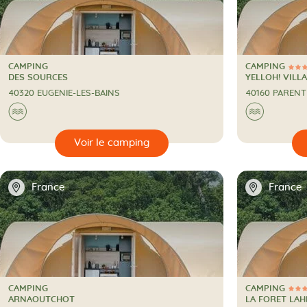
CAMPING
CAMPING
5 Étoiles
CAMPING
CAMPING
DES SOURCES
YELLOH! VILL
40320 EUGENIE-LES-BAINS
40160 PARENT
Au bord de l'eau
Au bord
🌊
🌊
🔍
🔍
Voir le camping
📍
📍
France
France
CAMPING
CAMPING
3 Étoiles
CAMPING
CAMPING
ARNAOUTCHOT
LA FORET LAH