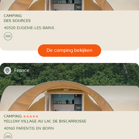
CAMPING
CAMPING
DES SOURCES
40320 EUGENIE-LES-BAINS
🌊
🔍
en
📍
France
CAMPING
5 Sterren
CAMPING
YELLOH! VILLAGE AU LAC DE BISCARROSSE
40160 PARENTIS EN BORN
🌊