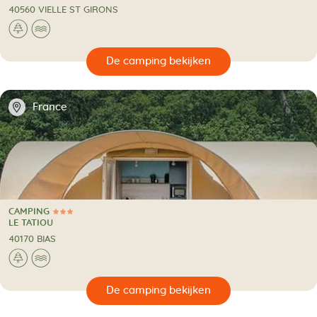
40560 VIELLE ST GIRONS
🌲
🌊
🔍
en
📍
France
CAMPING
3 Sterren
CAMPING
LE TATIOU
40170 BIAS
🌲
🌊
🔍
en