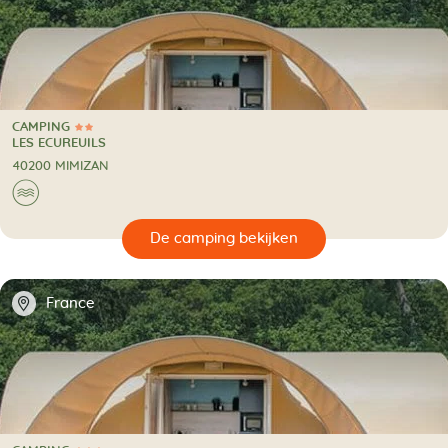
CAMPING
2 Sterren
CAMPING
LES ECUREUILS
40200 MIMIZAN
🌊
🔍
en
📍
France