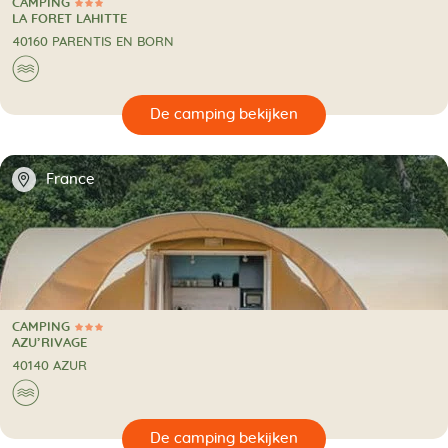
CAMPING
3 Sterren
CAMPING
LA FORET LAHITTE
40160 PARENTIS EN BORN
🌊
🔍
en
📍
France
CAMPING
3 Sterren
CAMPING
AZU’RIVAGE
40140 AZUR
🌊
🔍
en