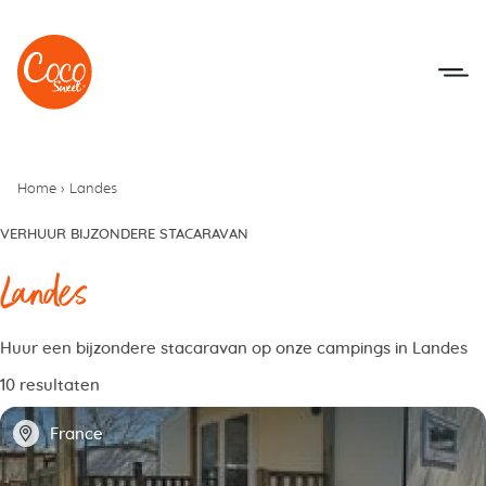
Naar het menu
Naar de inhoudsopgave
Home
›
Landes
VERHUUR BIJZONDERE STACARAVAN
Landes
Huur een bijzondere stacaravan op onze campings in Landes
10 resultaten
📍
France