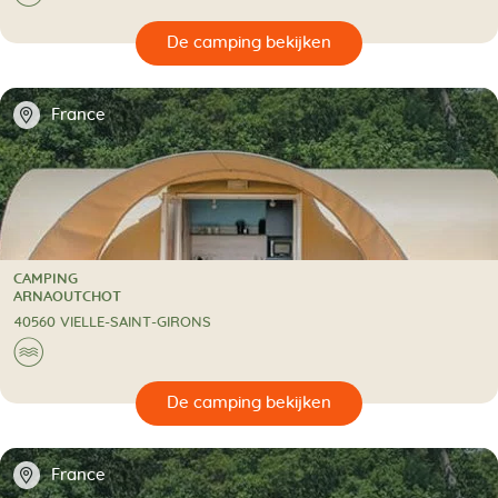
🔍
en
📍
France
CAMPING
CAMPING
ARNAOUTCHOT
40560 VIELLE-SAINT-GIRONS
🌊
🔍
en
📍
France