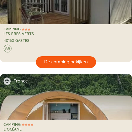
CAMPING
3 Sterren
CAMPING
LES PRES VERTS
40160 GASTES
🌊
🔍
en
📍
France
CAMPING
4 Sterren
CAMPING
L’OCÉANE