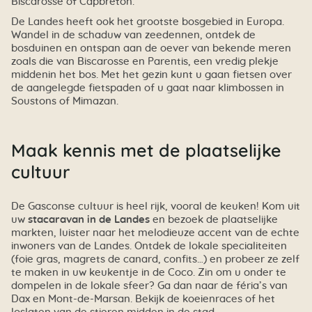
Biscarosse of Capbreton.
De Landes heeft ook het grootste bosgebied in Europa.
Wandel in de schaduw van zeedennen, ontdek de
bosduinen en ontspan aan de oever van bekende meren
zoals die van Biscarosse en Parentis, een vredig plekje
middenin het bos. Met het gezin kunt u gaan fietsen over
de aangelegde fietspaden of u gaat naar klimbossen in
Soustons of Mimazan.
Maak kennis met de plaatselijke
cultuur
De Gasconse cultuur is heel rijk, vooral de keuken! Kom uit
uw
stacaravan in de Landes
en bezoek de plaatselijke
markten, luister naar het melodieuze accent van de echte
inwoners van de Landes. Ontdek de lokale specialiteiten
(foie gras, magrets de canard, confits…) en probeer ze zelf
te maken in uw keukentje in de Coco. Zin om u onder te
dompelen in de lokale sfeer? Ga dan naar de féria’s van
Dax en Mont-de-Marsan. Bekijk de koeienraces of het