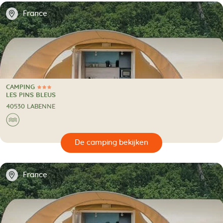
📍
France
CAMPING
3 Sterren
CAMPING
LES PINS BLEUS
40530 LABENNE
🌊
🔍
en
📍
France