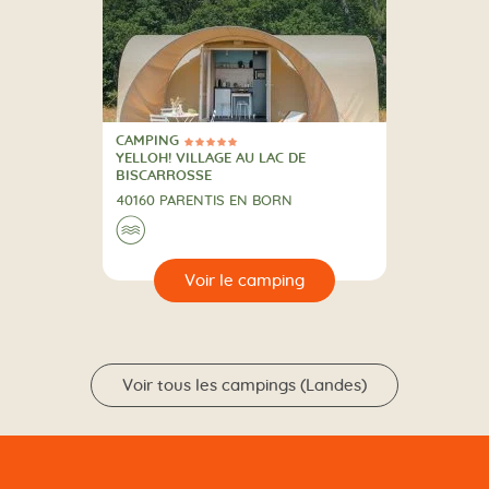
CAMPING
5 Étoiles
CAMPING
YELLOH! VILLAGE AU LAC DE
BISCARROSSE
40160 PARENTIS EN BORN
Au bord de l'eau
🌊
🔍
camping
Voir tous les campings (Landes)