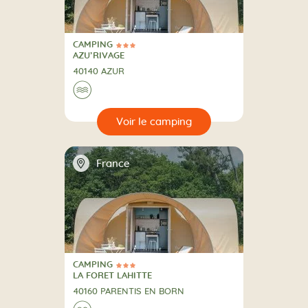
CAMPING
3 Étoiles
CAMPING
AZU’RIVAGE
40140 AZUR
Au bord de l'eau
🌊
🔍
camping
📍
France
CAMPING
3 Étoiles
CAMPING
LA FORET LAHITTE
40160 PARENTIS EN BORN