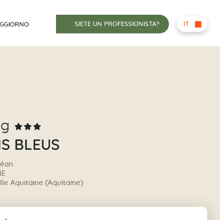
SIETE UN PROFESSIONISTA?
IT
OGGIORNO
ng
NS BLEUS
céan
NE
le Aquitaine (Aquitaine)