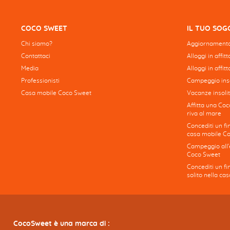
COCO SWEET
IL TUO SO
Chi siamo?
Aggiornamento
Contattaci
Alloggi in affit
Media
Alloggi in affitt
Professionisti
Campeggio inso
Casa mobile Coco Sweet
Vacanze insolit
Affitta una Coc
riva al mare
Concediti un fi
casa mobile C
Campeggio all'e
Coco Sweet
Concediti un f
solito nella c
CocoSweet è una marca di :