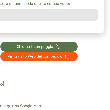
essere umano, lascia questo campo vuoto.
📞
Chiama il campeggio
☐
Visita il sito Web del campeggio
e!
ampeggio su Google Maps