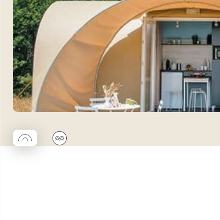
◯
🌊
Coco rond