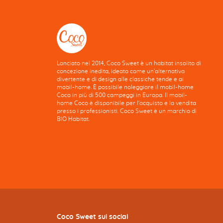
Lanciato nel 2014, Coco Sweet è un habitat insolito di
concezione inedita, ideato come un'alternativa
divertente e di design alle classiche tende e ai
mobil-home. È possibile noleggiare il mobil-home
Coco in più di 500 campeggi in Europa. Il mobil-
home Coco è disponibile per l'acquisto e la vendita
presso i professionisti. Coco Sweet è un marchio di
BIO Habitat.
Coco Sweet sui social