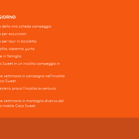
GGIORNO
 della mia scheda campeggio
to per escursioni
o per tour in bicicletta
lito, capanna, yurta
e in famiglia
o Sweet in un insolito campeggio in
ne settimana in campagna nell'insolita
oco Sweet
stero: prova l'insolita avventura
ine settimana in montagna diverso dal
asa mobile Coco Sweet