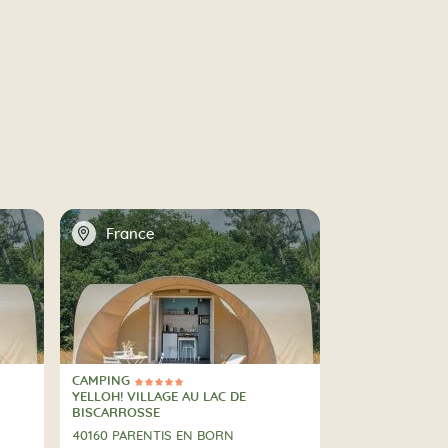
📍
France
CAMPING
5 Stelle
CAMPING
YELLOH! VILLAGE AU LAC DE
BISCARROSSE
40160 PARENTIS EN BORN