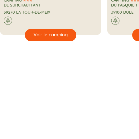
CAMPING
CAMPING
3 Étoiles
3 Étoiles
CAMPING
CAMPING
DE SURCHAUFFANT
DU PASQUIER
39270 LA TOUR-DE-MEIX
39100 DOLE
A la campagne
A la c
🌲
🌲
🔍
🔍
Voir le camping