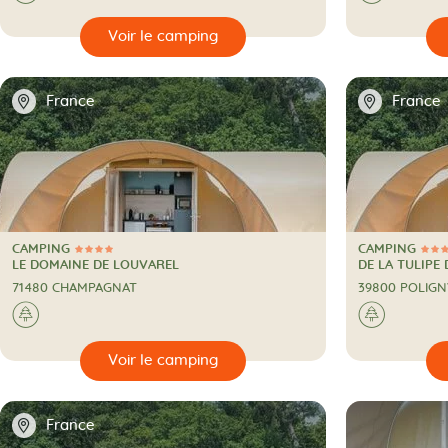
🔍
🔍
Voir le camping
📍
📍
France
France
CAMPING
CAMPING
4 Étoiles
3 Étoiles
CAMPING
CAMPING
LE DOMAINE DE LOUVAREL
DE LA TULIPE 
71480 CHAMPAGNAT
39800 POLIGN
A la campagne
A la c
🌲
🌲
🔍
🔍
Voir le camping
📍
France