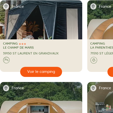
📍
📍
France
France
CAMPING
CAMPING
3 Étoiles
CAMPING
CAMPING
LE CHAMP DE MARS
LA PARENTHE
39150 ST LAURENT EN GRANDVAUX
71510 ST LÉG
A la montagne
A la c
⛰
🌲
🔍
🔍
Voir le camping
📍
📍
France
France