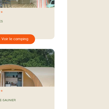
ES
ampagne
E-SAUNIER
ampagne