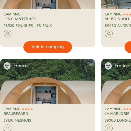
CAMPING
CAMPING
4 Étoiles
CAMPING
CAMPING
LES CHANTERNES
AU BOIS JOLI
58320 POUGUES-LES-EAUX
89480 ANDRY
A la campagne
A la c
🌲
🌲
🔍
🔍
Voir le camping
📍
📍
France
France
CAMPING
CAMPING
4 Étoiles
4 Étoiles
CAMPING
CAMPING
BEAUREGARD
LA MARJORIE
39130 MESNOIS
39000 LONS-L
A la campagne
A la c
🌲
🌲