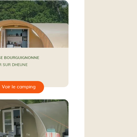
SE BOURGUIGNONNE
ER SUR DHEUNE
ampagne