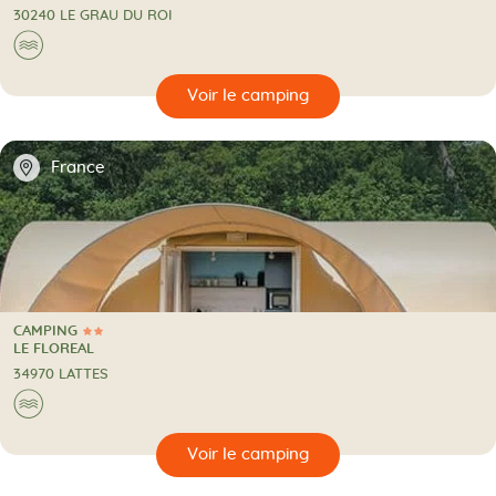
30240 LE GRAU DU ROI
Au bord de l'eau
🌊
🔍
camping
📍
France
CAMPING
2 Étoiles
CAMPING
LE FLOREAL
34970 LATTES
Au bord de l'eau
🌊
🔍
camping