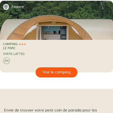
📍
France
CAMPING
3 Étoiles
CAMPING
LE PARC
34970 LATTES
Au bord de l'eau
🌊
🔍
camping
Envie de trouver votre petit coin de paradis pour les