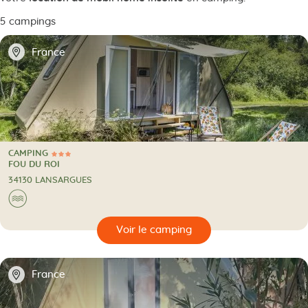
5 campings
📍
France
CAMPING
3 Étoiles
CAMPING
FOU DU ROI
34130 LANSARGUES
Au bord de l'eau
🌊
🔍
camping
📍
France