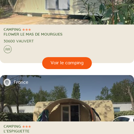
CAMPING
3 Étoiles
CAMPING
FLOWER LE MAS DE MOURGUES
30600 VAUVERT
Au bord de l'eau
🌊
🔍
camping
📍
France
CAMPING
3 Étoiles
CAMPING
L’ESPIGUETTE