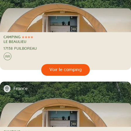
CAMPING
4 Étoiles
CAMPING
LE BEAULIEU
17138 PUILBOREAU
Au bord de l'eau
🌊
🔍
camping
📍
France