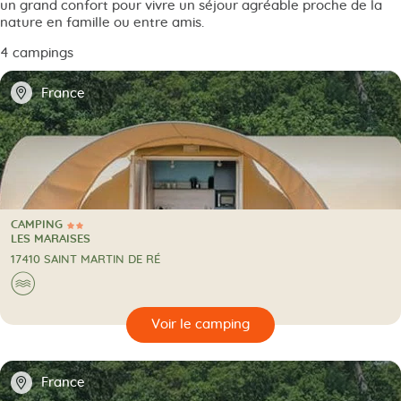
un grand confort pour vivre un séjour agréable proche de la
nature en famille ou entre amis.
4 campings
📍
France
CAMPING
2 Étoiles
CAMPING
LES MARAISES
17410 SAINT MARTIN DE RÉ
Au bord de l'eau
🌊
🔍
camping
📍
France