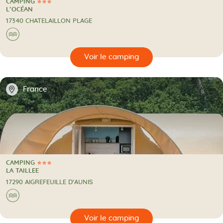
CAMPING
3 Étoiles
CAMPING
L’OCÉAN
17340 CHATELAILLON PLAGE
Au bord de l'eau
🌊
🔍
camping
📍
France
CAMPING
3 Étoiles
CAMPING
LA TAILLEE
17290 AIGREFEUILLE D'AUNIS
Au bord de l'eau
🌊
🔍
camping