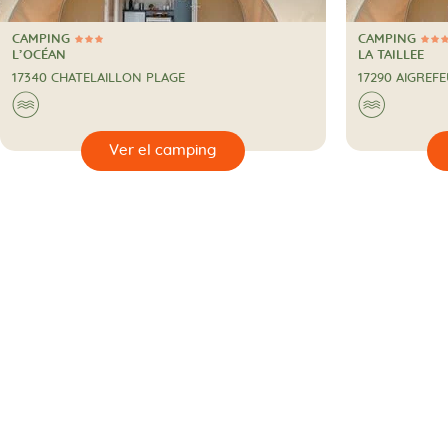
CAMPING
CAMPING
3 Estrellas
3 Estrellas
CAMPING
CAMPING
L’OCÉAN
LA TAILLEE
17340 CHATELAILLON PLAGE
17290 AIGREFE
🌊
🌊
🔍
🔍
Ver el camping