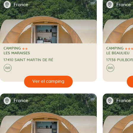
📍
📍
France
France
CAMPING
CAMPING
2 Estrellas
4 Estrellas
CAMPING
CAMPING
LES MARAISES
LE BEAULIEU
17410 SAINT MARTIN DE RÉ
17138 PUILBO
🌊
🌊
🔍
🔍
Ver el camping
📍
📍
France
France