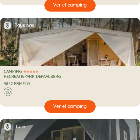
🔍
camping
📍
Pays bas
CAMPING
5 Estrellas
CAMPING
RECREATIEPARK DEPAALBERG
3852 ERMELO
🌍
🔍
camping
📍
Italie