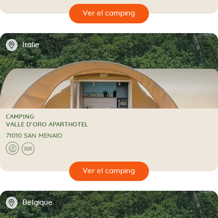
🔍
camping
📍
Italie
CAMPING
CAMPING
VALLE D’ORO APARTHOTEL
71010 SAN MENAIO
🌍
🌊
🔍
camping
📍
Belgique