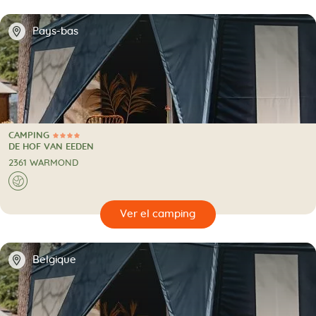
📍
Pays-bas
CAMPING
4 Estrellas
CAMPING
DE HOF VAN EEDEN
2361 WARMOND
🌍
🔍
camping
📍
Belgique