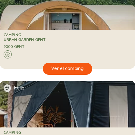
CAMPING
CAMPING
URBAN GARDEN GENT
9000 GENT
🌍
🔍
camping
📍
Italie
CAMPING