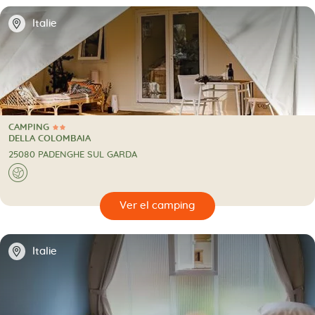
📍
Italie
CAMPING
2 Estrellas
CAMPING
DELLA COLOMBAIA
25080 PADENGHE SUL GARDA
🌍
🔍
camping
📍
Italie