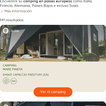
Encuentre su
camping en países europeos
como Italia,
Francia, Alemania, Países Bajos e incluso Suiza.
Más información
141 resultados
📍
Italie
CAMPING
CAMPING
MARE PINETA
84063 CAPACCIO PAESTUM (SA)
🌍
🌊
🔍
camping