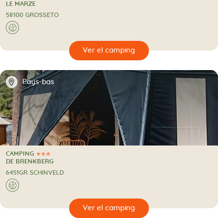
CAMPING
LE MARZE
58100 GROSSETO
🌍
🔍
camping
📍
Pays-bas
CAMPING
3 Estrellas
CAMPING
DE BRENKBERG
6451GR SCHINVELD
🌍
🔍
camping