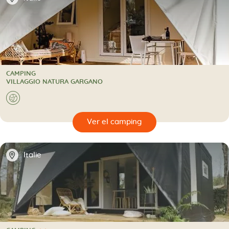
CAMPING
CAMPING
VILLAGGIO NATURA GARGANO
🌍
🔍
camping
📍
Italie