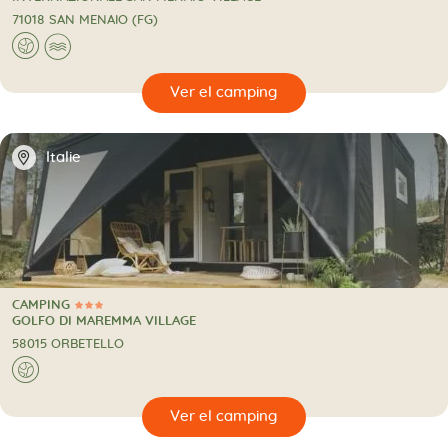
71018 SAN MENAIO (FG)
🌍
🌊
🔍
camping
📍
Italie
CAMPING
3 Estrellas
CAMPING
GOLFO DI MAREMMA VILLAGE
58015 ORBETELLO
🌍
🔍
camping