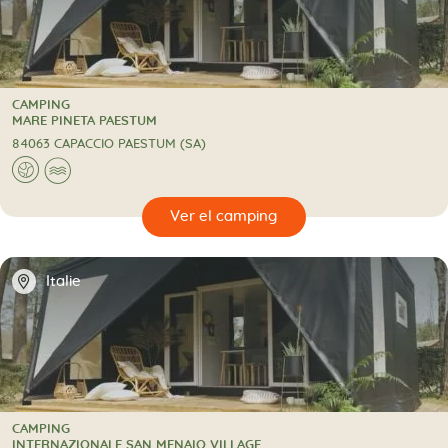
CAMPING
CAMPING
MARE PINETA PAESTUM
84063 CAPACCIO PAESTUM (SA)
🌍
🌊
🔍
camping
📍
Italie
CAMPING
CAMPING
INTERNAZIONALE SAN MENAIO VILLAGE