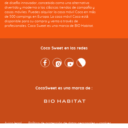
de diseño innovador, concebido como una alternativa
divertida y moderna a las clásicas tiendas de campaña y
casas móviles. Puedes alquilar la casa móvil Coco en más
de 500 campings en Europa. La casa móvil Coco está
disponible para su compra y venta a través de
profesionales. Coco Sweet es una marca de BIO Habitat.
Coco Sweet en las redes
Facebook
Instagram
Youtube
Twitter
CocoSweet es una marca de :
Aviso legal
Política de protección de datos personales y cookies
Configurar las cookies