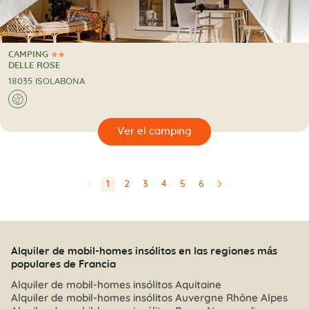
CAMPING
2 Estrellas
CAMPING
DELLE ROSE
18035 ISOLABONA
🌍
🔍
camping
1
2
3
4
5
6
⬅
➡
Alquiler de mobil-homes insólitos en las regiones más
populares de Francia
Alquiler de mobil-homes insólitos Aquitaine
Alquiler de mobil-homes insólitos Auvergne Rhône Alpes