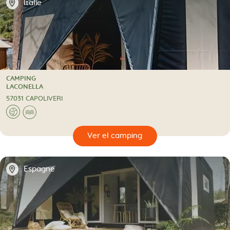
📍
Italie
CAMPING
CAMPING
LACONELLA
57031 CAPOLIVERI
🌍
🌊
🔍
camping
📍
Espagne