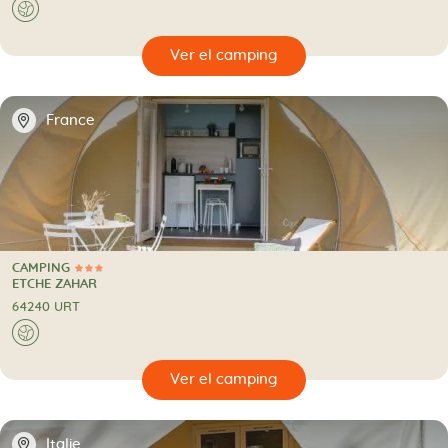
🌍
🔍
camping
📍
France
CAMPING
3 Estrellas
CAMPING
ETCHE ZAHAR
64240 URT
🌍
🔍
camping
📍
Italie