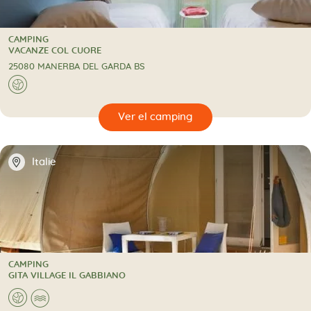
CAMPING
CAMPING
VACANZE COL CUORE
25080 MANERBA DEL GARDA BS
🌍
🔍
camping
📍
Italie
CAMPING
CAMPING
GITA VILLAGE IL GABBIANO
🌍
🌊