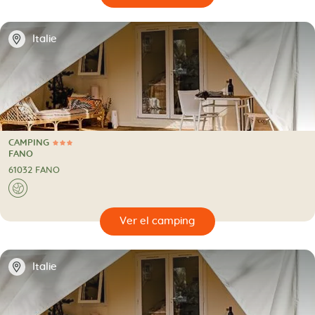
📍
Italie
CAMPING
3 Estrellas
CAMPING
FANO
61032 FANO
🌍
🔍
camping
📍
Italie