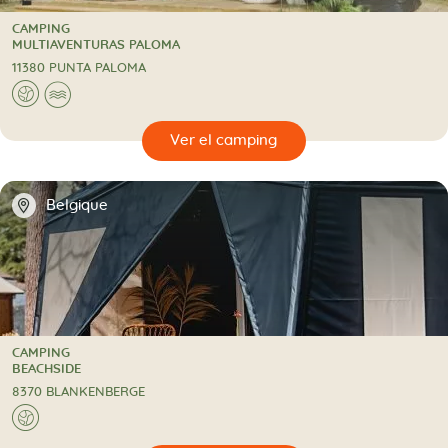
CAMPING
CAMPING
MULTIAVENTURAS PALOMA
11380 PUNTA PALOMA
🌍
🌊
🔍
camping
📍
Belgique
CAMPING
CAMPING
BEACHSIDE
8370 BLANKENBERGE
🌍