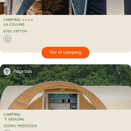
CAMPING
4 Estrellas
CAMPING
LA COLLINE
6760 VIRTON
🌍
🔍
camping
📍
Pays bas
CAMPING
CAMPING
‘T GEULDAL
6231RV MEERSSEN