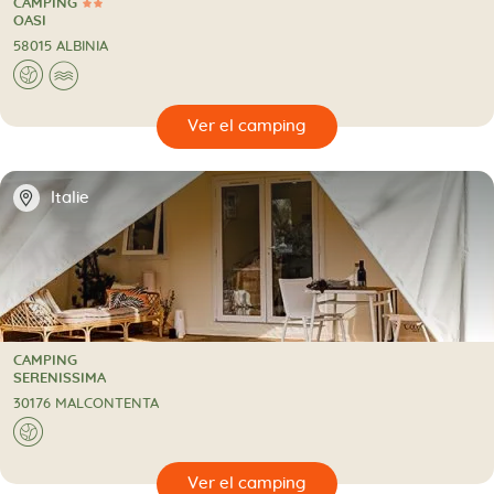
CAMPING
2 Estrellas
CAMPING
OASI
58015 ALBINIA
🌍
🌊
🔍
camping
📍
Italie
CAMPING
CAMPING
SERENISSIMA
30176 MALCONTENTA
🌍
🔍
camping