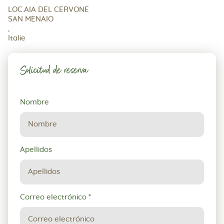
LOC.AIA DEL CERVONE
SAN MENAIO
,
Italie
Solicitud de reserva
Solicitud
Nombre
de
reserva
Apellidos
Correo electrónico
*