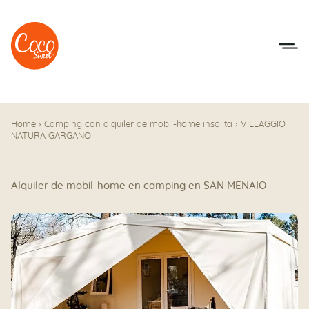
Ir al menú
Ir a los contenidos
Home
›
Camping con alquiler de mobil-home insólita
›
VILLAGGIO
NATURA GARGANO
Alquiler de mobil-home en camping en SAN MENAIO