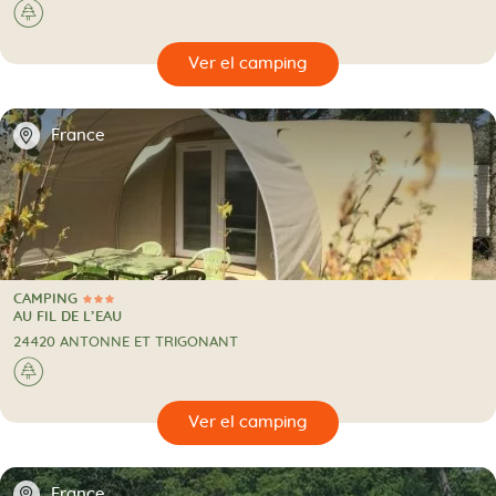
🌲
🔍
camping
📍
France
CAMPING
3 Estrellas
CAMPING
AU FIL DE L’EAU
24420 ANTONNE ET TRIGONANT
🌲
🔍
camping
📍
France