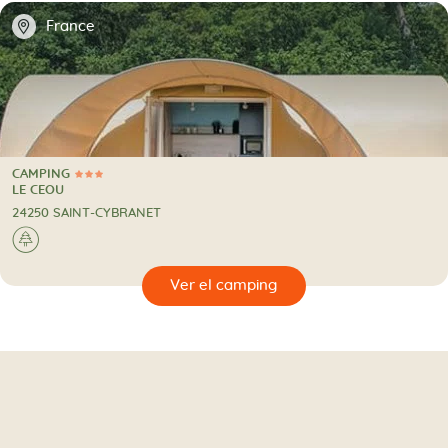
📍
France
CAMPING
3 Estrellas
CAMPING
LE CEOU
24250 SAINT-CYBRANET
🌲
🔍
camping