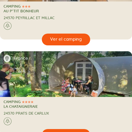
CAMPING
3 Estrellas
CAMPING
AU P’TIT BONHEUR
24370 PEYRILLAC ET MILLAC
🌲
🔍
camping
📍
France
CAMPING
4 Estrellas
CAMPING
LA CHATAIGNERAIE
24370 PRATS DE CARLUX
🌲