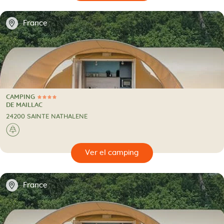
📍
France
CAMPING
4 Estrellas
CAMPING
DE MAILLAC
24200 SAINTE NATHALENE
🌲
🔍
camping
📍
France