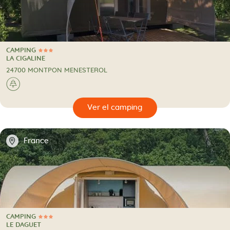
CAMPING
3 Estrellas
CAMPING
LA CIGALINE
24700 MONTPON MENESTEROL
🌲
🔍
camping
📍
France
CAMPING
3 Estrellas
CAMPING
LE DAGUET