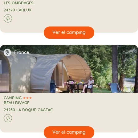
2 Estrellas
CAMPING
LES OMBRAGES
24370 CARLUX
🌲
🔍
camping
📍
France
CAMPING
3 Estrellas
CAMPING
BEAU RIVAGE
24250 LA ROQUE-GAGEAC
🌲
🔍
camping