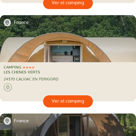
🔍
camping
📍
France
CAMPING
4 Estrellas
CAMPING
LES CHENES VERTS
24370 CALVIAC EN PERIGORD
🌲
🔍
camping
📍
France