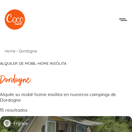
Ir al menú
Ir a los contenidos
Home
›
Dordogne
ALQUILER DE MOBIL-HOME INSÓLITA
Dordogne
Alquile su mobil-home insólita en nuestros campings de
Dordogne
15 resultados
📍
France