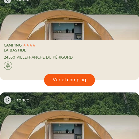
CAMPING
4 Estrellas
CAMPING
LA BASTIDE
24550 VILLEFRANCHE DU PÉRIGORD
🌲
🔍
camping
📍
France