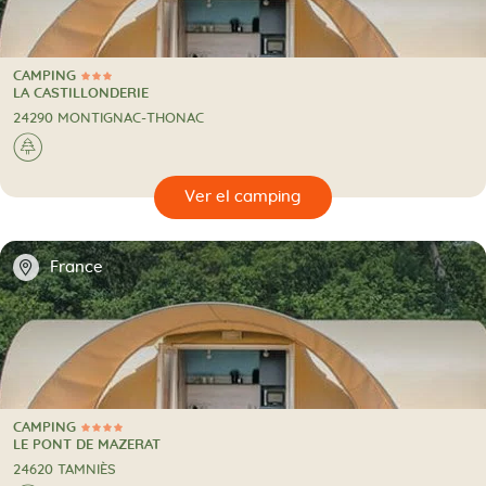
CAMPING
3 Estrellas
CAMPING
LA CASTILLONDERIE
24290 MONTIGNAC-THONAC
🌲
🔍
camping
📍
France
CAMPING
4 Estrellas
CAMPING
LE PONT DE MAZERAT
24620 TAMNIÈS