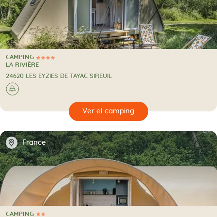
CAMPING
4 Estrellas
CAMPING
LA RIVIÈRE
24620 LES EYZIES DE TAYAC SIREUIL
🌲
🔍
camping
📍
France
CAMPING