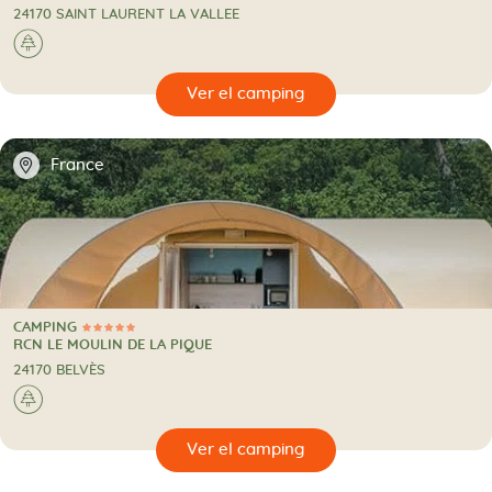
24170 SAINT LAURENT LA VALLEE
🌲
🔍
camping
📍
France
CAMPING
5 Estrellas
CAMPING
RCN LE MOULIN DE LA PIQUE
24170 BELVÈS
🌲
🔍
camping