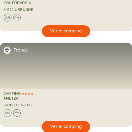
3 Estrellas
CAMPING
COL D’IBARDIN
64122 URRUGNE
🌊
⛰
🔍
camping
📍
France
CAMPING
4 Estrellas
CAMPING
AMETZA
64700 HENDAYE
🌊
⛰
🔍
camping