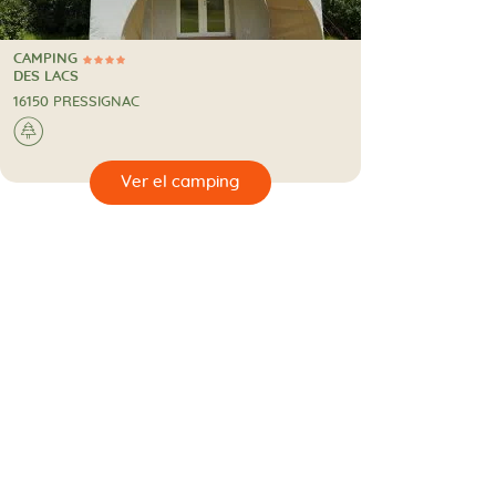
CAMPING
4 Estrellas
CAMPING
DES LACS
16150 PRESSIGNAC
🌲
🔍