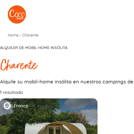
Ir al menú
Ir a los contenidos
Home
›
Charente
ALQUILER DE MOBIL-HOME INSÓLITA
Charente
Alquile su mobil-home insólita en nuestros campings d
1 resultado
📍
France