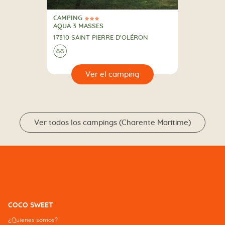
CAMPING
3 Estrellas
CAMPING
AQUA 3 MASSES
17310 SAINT PIERRE D'OLÉRON
🌊
🔍
camping
Ver todos los campings (Charente Maritime)
COCO SWEET
¿Quienes somos?