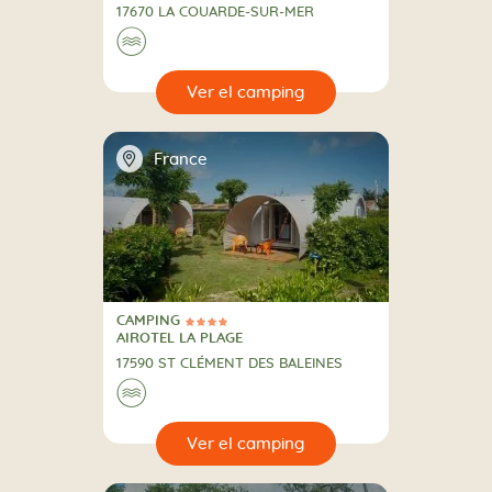
17670 LA COUARDE-SUR-MER
🌊
🔍
camping
📍
France
CAMPING
4 Estrellas
CAMPING
AIROTEL LA PLAGE
17590 ST CLÉMENT DES BALEINES
🌊
🔍
camping