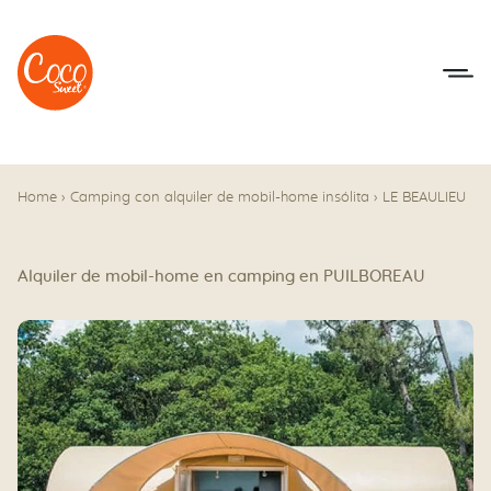
Ir al menú
Ir a los contenidos
Home
›
Camping con alquiler de mobil-home insólita
›
LE BEAULIEU
Alquiler de mobil-home en camping en PUILBOREAU