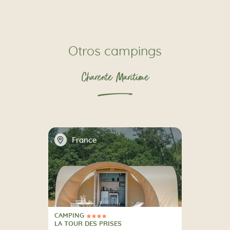
Otros campings
Charente Maritime
📍
France
CAMPING
4 Estrellas
CAMPING
LA TOUR DES PRISES