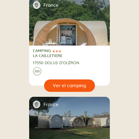
📍
France
CAMPING
3 Estrellas
CAMPING
LA CAILLETIERE
17550 DOLUS D'OLÉRON
🌊
🔍
camping
📍
France