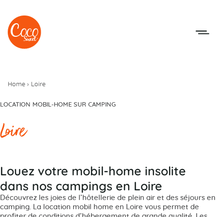
Aller au menu
Aller au contenu
Home
›
Loire
LOCATION MOBIL-HOME SUR CAMPING
Loire
Louez votre mobil-home insolite
dans nos campings en Loire
Découvrez les joies de l’hôtellerie de plein air et des séjours en
camping. La location mobil home en Loire vous permet de
profiter de conditions d’hébergement de grande qualité. Les