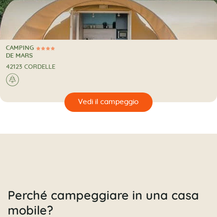
CAMPING
4 Stelle
CAMPING
DE MARS
42123 CORDELLE
🌲
🔍
eggio
Perché campeggiare in una casa
mobile?