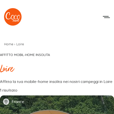
Vai al menu
Accedi al contenuto
Home
›
Loire
AFFITTO MOBIL-HOME INSOLITA
Loire
Affitta la tua mobile-home insolita nei nostri campeggi in Loire
1 risultato
📍
France