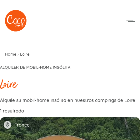
Ir al menú
Ir a los contenidos
Home
›
Loire
ALQUILER DE MOBIL-HOME INSÓLITA
Loire
Alquile su mobil-home insólita en nuestros campings de Loire
1 resultado
📍
France