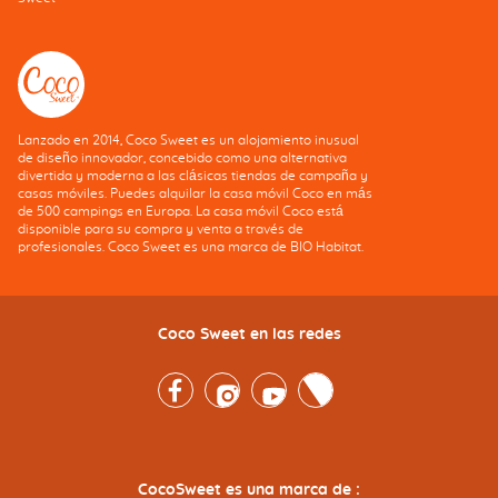
Lanzado en 2014, Coco Sweet es un alojamiento inusual
de diseño innovador, concebido como una alternativa
divertida y moderna a las clásicas tiendas de campaña y
casas móviles. Puedes alquilar la casa móvil Coco en más
de 500 campings en Europa. La casa móvil Coco está
disponible para su compra y venta a través de
profesionales. Coco Sweet es una marca de BIO Habitat.
Coco Sweet en las redes
Facebook
Instagram
Youtube
Twitter
CocoSweet es una marca de :