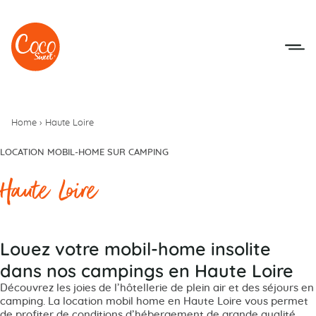
Aller au menu
Aller au contenu
Home
›
Haute Loire
LOCATION MOBIL-HOME SUR CAMPING
Haute Loire
Louez votre mobil-home insolite
dans nos campings en Haute Loire
Découvrez les joies de l’hôtellerie de plein air et des séjours en
camping. La location mobil home en Haute Loire vous permet
de profiter de conditions d’hébergement de grande qualité.