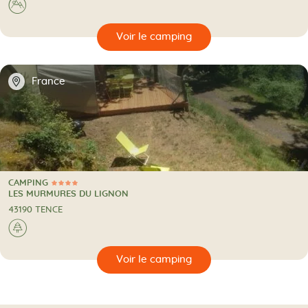
A la montagne
⛰
🔍
camping
📍
France
CAMPING
4 Étoiles
CAMPING
LES MURMURES DU LIGNON
43190 TENCE
A la campagne
🌲
🔍
camping