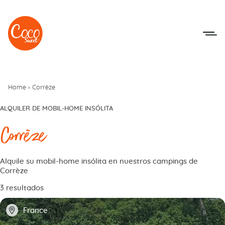
Ir al menú
Ir a los contenidos
Home
›
Corrèze
ALQUILER DE MOBIL-HOME INSÓLITA
Corrèze
Alquile su mobil-home insólita en nuestros campings de
Corrèze
3 resultados
📍
France