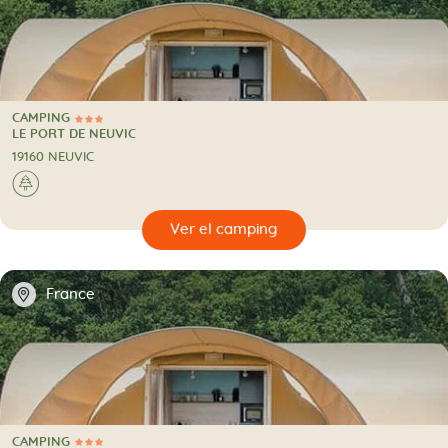
CAMPING
3 Estrellas
CAMPING
LE PORT DE NEUVIC
19160 NEUVIC
🌲
🔍
camping
📍
France
CAMPING