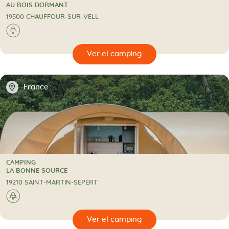
3 Estrellas
CAMPING
AU BOIS DORMANT
19500 CHAUFFOUR-SUR-VELL
🌲
🔍
camping
📍
France
CAMPING
CAMPING
LA BONNE SOURCE
19210 SAINT-MARTIN-SEPERT
🌲
🔍
camping