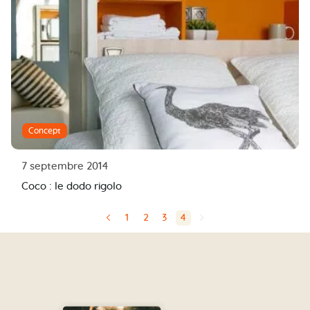
Concept
7 septembre 2014
Coco : le dodo rigolo
1
2
3
4
⬅
➡