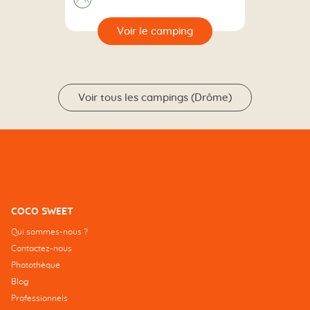
🔍
camping
Voir tous les campings (Drôme)
COCO SWEET
Qui sommes-nous ?
Contactez-nous
Photothèque
Blog
Professionnels