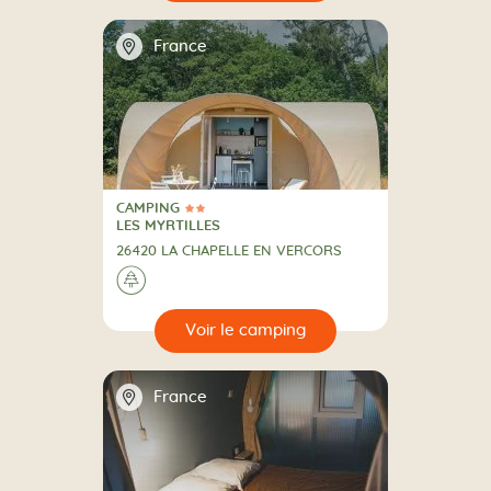
📍
France
CAMPING
2 Étoiles
CAMPING
LES MYRTILLES
26420 LA CHAPELLE EN VERCORS
A la campagne
🌲
🔍
camping
📍
France