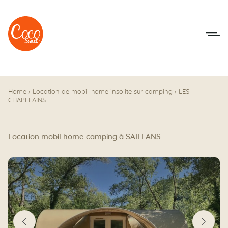
Aller au menu
Aller au contenu
Home
›
Location de mobil-home insolite sur camping
›
LES
CHAPELAINS
Location mobil home camping à SAILLANS