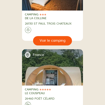
CAMPING
3 Étoiles
CAMPING
DE LA COLLINE
26130 ST PAUL TROIS CHATEAUX
A la campagne
🌲
🔍
camping
📍
France
CAMPING
5 Étoiles
CAMPING
LE COUSPEAU
26460 POËT CÉLARD
A la montagne
⛰