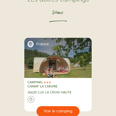
Drôme
📍
France
CAMPING
3 Étoiles
CAMPING
CHAMP LA CHEVRE
26620 LUS LA CROIX HAUTE
A la campagne
🌲
🔍
camping