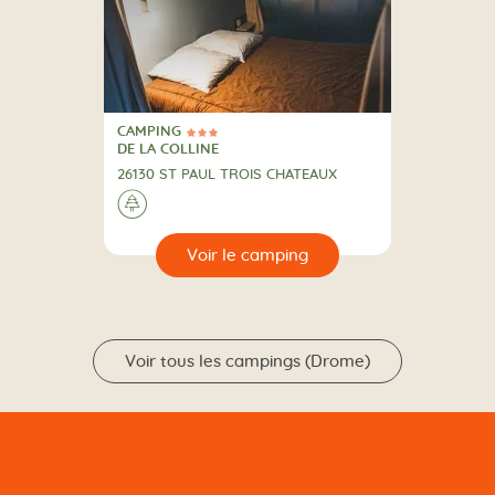
CAMPING
3 Étoiles
CAMPING
DE LA COLLINE
26130 ST PAUL TROIS CHATEAUX
A la campagne
🌲
🔍
camping
Voir tous les campings (Drome)