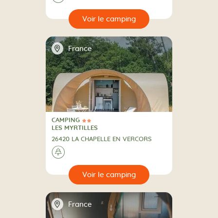
🔍
camping
📍
France
CAMPING
2 Étoiles
CAMPING
LES MYRTILLES
26420 LA CHAPELLE EN VERCORS
A la campagne
🌲
🔍
camping
📍
France