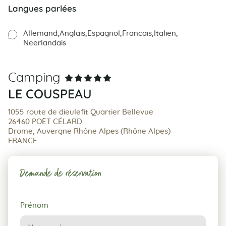
Langues parlées
Allemand
Anglais
Espagnol
Francais
Italien
Neerlandais
Camping
LE COUSPEAU
1055 route de dieulefit Quartier Bellevue
26460 POËT CÉLARD
Drome, Auvergne Rhône Alpes (Rhône Alpes)
FRANCE
Demande de réservation
Demande
Prénom
de
réservation