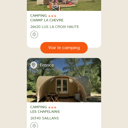
CAMPING
3 Étoiles
CAMPING
CHAMP LA CHEVRE
26620 LUS LA CROIX HAUTE
A la campagne
🌲
🔍
camping
📍
France
CAMPING
3 Étoiles
CAMPING
LES CHAPELAINS
26340 SAILLANS
A la campagne
🌲