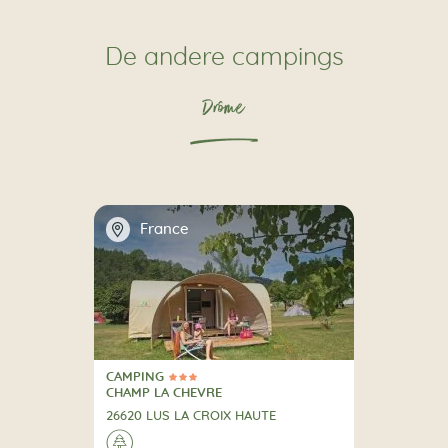
De andere campings
Drôme
📍
France
CAMPING
3 Sterren
CAMPING
CHAMP LA CHEVRE
26620 LUS LA CROIX HAUTE
🌲