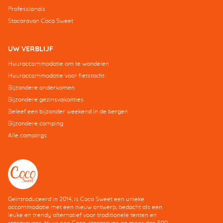
Professionals
Stacaravan Coco Sweet
UW VERBLIJF
Huuraccommodatie om te wandelen
Huuraccommodatie voor fietstocht
Bijzondere onderkomen
Bijzondere gezinsvakanties
Beleef een bijzonder weekend in de bergen
Bijzondere camping
Alle campings
Geïntroduceerd in 2014, is Coco Sweet een unieke
accommodatie met een nieuw ontwerp, bedacht als een
leuke en trendy alternatief voor traditionele tenten en
stacaravans. Huur een Coco-stacaravan op meer dan 500