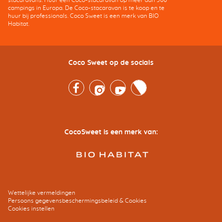
campings in Europa. De Coco-stacaravan is te koop en te
huur bij professionals. Coco Sweet is een merk van BIO
Habitat.
Coco Sweet op de socials
Facebook
Instagram
Youtube
Twitter
CocoSweet is een merk van:
Wettelijke vermeldingen
Persoons gegevensbeschermingsbeleid & Cookies
Cookies instellen