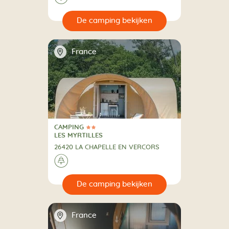
🔍
en
📍
France
CAMPING
2 Sterren
CAMPING
LES MYRTILLES
26420 LA CHAPELLE EN VERCORS
🌲
🔍
en
📍
France