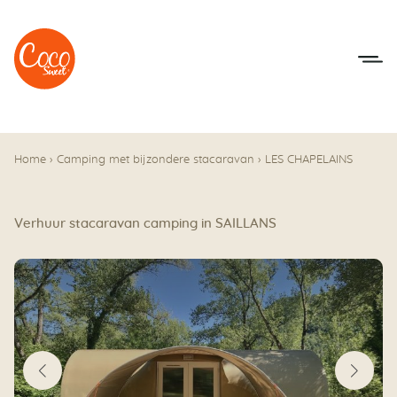
Naar het menu
Naar de inhoudsopgave
Home
›
Camping met bijzondere stacaravan
›
LES CHAPELAINS
Verhuur stacaravan camping in SAILLANS