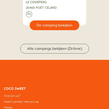
5 Sterren
CAMPING
LE COUSPEAU
26460 POËT CÉLARD
⛰
🔍
en
Alle campings bekijken (Drôme)
COCO SWEET
Wie zijn wij?
Neem contact met ons op
Media