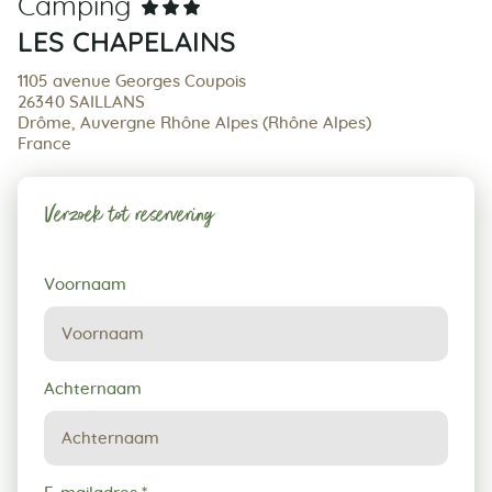
Camping
LES CHAPELAINS
1105 avenue Georges Coupois
26340 SAILLANS
Drôme, Auvergne Rhône Alpes (Rhône Alpes)
France
Verzoek tot reservering
Verzoek
Voornaam
tot
reservering
Achternaam