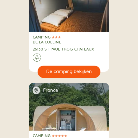
CAMPING
3 Sterren
CAMPING
DE LA COLLINE
26130 ST PAUL TROIS CHATEAUX
🌲
🔍
en
📍
France
CAMPING