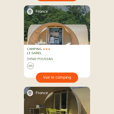
📍
France
CAMPING
3 Étoiles
CAMPING
LE GAREL
34560 POUSSAN
Au bord de l'eau
🌊
🔍
camping
📍
France