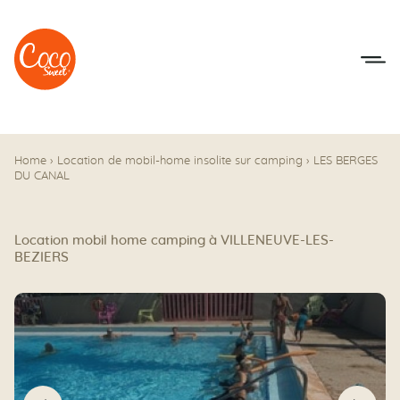
Aller au menu
Aller au contenu
Home
›
Location de mobil-home insolite sur camping
›
LES BERGES
DU CANAL
Location mobil home camping à VILLENEUVE-LES-
BEZIERS