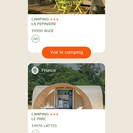
CAMPING
3 Étoiles
CAMPING
LA PEPINIERE
34300 AGDE
Au bord de l'eau
🌊
🔍
camping
📍
France
CAMPING
3 Étoiles
CAMPING
LE PARC
34970 LATTES