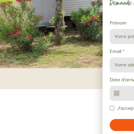
Demande d
Demande
Prénom
de
réservation
Email
*
Date d'arri
J'accept