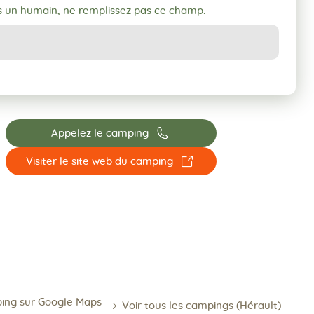
s un humain, ne remplissez pas ce champ.
📞
Appelez le camping
☐
Visiter le site web du camping
ping sur Google Maps
Voir tous les campings (Hérault)