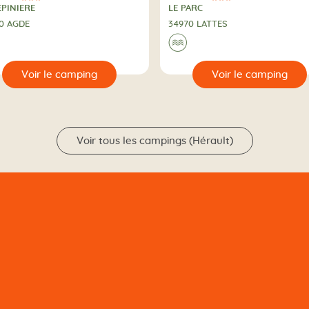
iles
3 Étoiles
PING
CAMPING
EPINIERE
LE PARC
0 AGDE
34970 LATTES
 bord de l'eau
Au bord de l'ea
🌊
🔍
Voir le camping
Voir le campi
Voir tous les campings (Hérault)