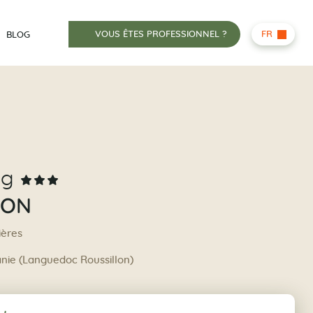
VOUS ÊTES PROFESSIONNEL ?
FR
BLOG
ng
ION
ières
anie (Languedoc Roussillon)