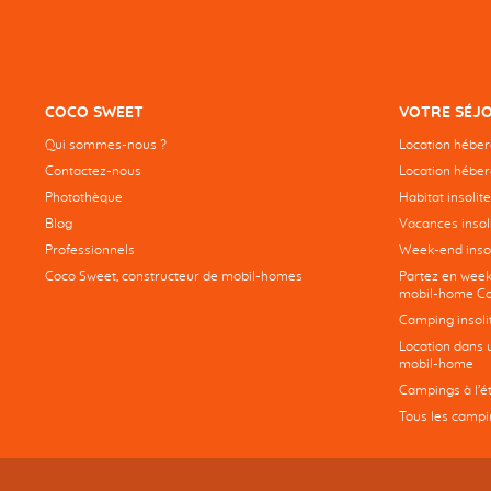
COCO SWEET
VOTRE SÉJ
Qui sommes-nous ?
Location hébe
Contactez-nous
Location héber
Photothèque
Habitat insolite
Blog
Vacances insoli
Professionnels
Week-end insol
Coco Sweet, constructeur de mobil-homes
Partez en week
mobil-home Co
Camping insoli
Location dans 
mobil-home
Campings à l’é
Tous les campi