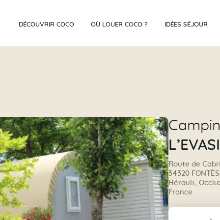
DÉCOUVRIR COCO
OÙ LOUER COCO ?
IDÉES SÉJOUR
Campi
L’EVAS
Route de Cabr
34320 FONTÈS
Hérault, Occit
France