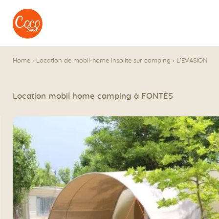
Aller au menu
Aller au contenu
Home
›
Location de mobil-home insolite sur camping
›
L’EVASION
Location mobil home camping à FONTÈS