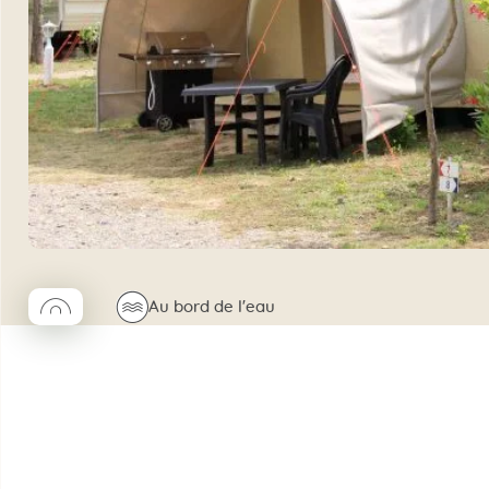
◯
🌊
Au bord de l'eau
Coco rond