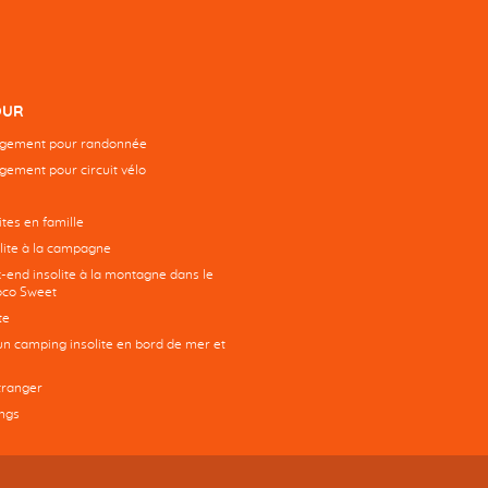
OUR
rgement pour randonnée
gement pour circuit vélo
tes en famille
ite à la campagne
-end insolite à la montagne dans le
co Sweet
te
un camping insolite en bord de mer et
tranger
ngs