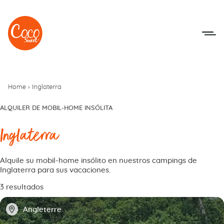
Ir al menú
Ir a los contenidos
Home
›
Inglaterra
ALQUILER DE MOBIL-HOME INSÓLITA
Inglaterra
Alquile su mobil-home insólito en nuestros campings de
Inglaterra para sus vacaciones.
3 resultados
📍
Angleterre