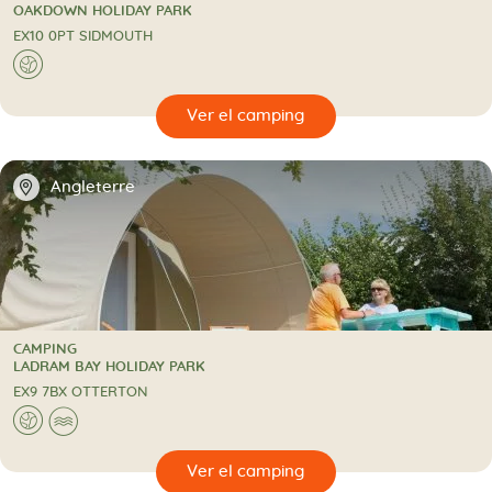
5 Estrellas
CAMPING
OAKDOWN HOLIDAY PARK
EX10 0PT SIDMOUTH
🌍
🔍
camping
📍
Angleterre
CAMPING
CAMPING
LADRAM BAY HOLIDAY PARK
EX9 7BX OTTERTON
🌍
🌊
🔍
camping