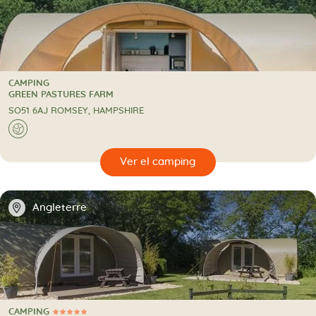
CAMPING
CAMPING
GREEN PASTURES FARM
SO51 6AJ ROMSEY, HAMPSHIRE
🌍
🔍
camping
📍
Angleterre
CAMPING