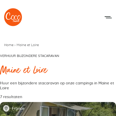
Naar het menu
Naar de inhoudsopgave
Home
›
Maine et Loire
VERHUUR BIJZONDERE STACARAVAN
Maine et Loire
Huur een bijzondere stacaravan op onze campings in Maine et
Loire
7 resultaten
📍
France