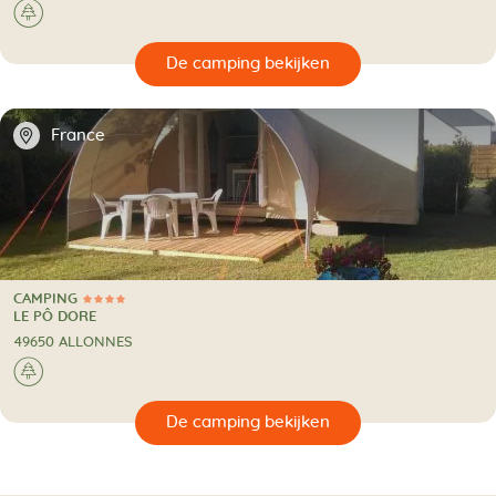
🌲
🔍
en
📍
France
CAMPING
4 Sterren
CAMPING
LE PÔ DORE
49650 ALLONNES
🌲
🔍
en