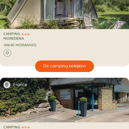
CAMPING
3 Sterren
CAMPING
MOREDENA
49640 MORANNES
🌲
🔍
en
📍
France
CAMPING