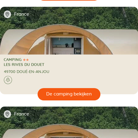
📍
France
CAMPING
2 Sterren
CAMPING
LES RIVES DU DOUET
49700 DOUÉ-EN-ANJOU
🌲
🔍
en
📍
France