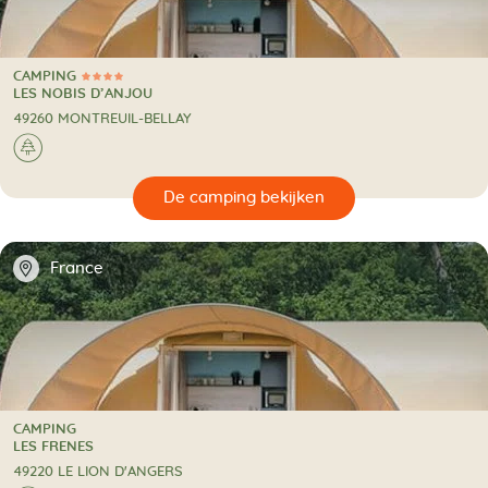
CAMPING
4 Sterren
CAMPING
LES NOBIS D’ANJOU
49260 MONTREUIL-BELLAY
🌲
🔍
en
📍
France
CAMPING
CAMPING
LES FRENES
49220 LE LION D'ANGERS