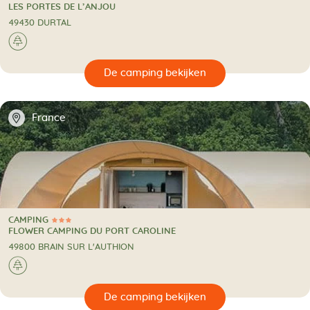
3 Sterren
CAMPING
LES PORTES DE L’ANJOU
49430 DURTAL
🌲
🔍
en
📍
France
CAMPING
3 Sterren
CAMPING
FLOWER CAMPING DU PORT CAROLINE
49800 BRAIN SUR L'AUTHION
🌲
🔍
en