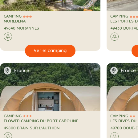
CAMPING
CAMPING
3 Estrellas
3 Estrellas
CAMPING
CAMPING
MOREDENA
LES PORTES D
49640 MORANNES
49430 DURTA
🌲
🌲
🔍
🔍
Ver el camping
📍
📍
France
France
CAMPING
CAMPING
3 Estrellas
2 Estrellas
CAMPING
CAMPING
FLOWER CAMPING DU PORT CAROLINE
LES RIVES DU
49800 BRAIN SUR L'AUTHION
49700 DOUÉ-
🌲
🌲