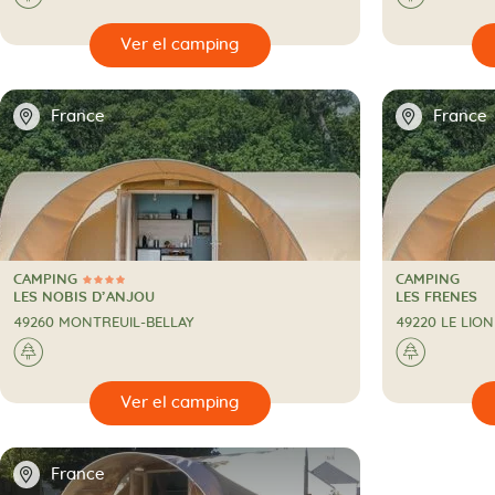
🔍
🔍
Ver el camping
📍
📍
France
France
CAMPING
CAMPING
4 Estrellas
CAMPING
CAMPING
LES NOBIS D’ANJOU
LES FRENES
49260 MONTREUIL-BELLAY
49220 LE LIO
🌲
🌲
🔍
🔍
Ver el camping
📍
France