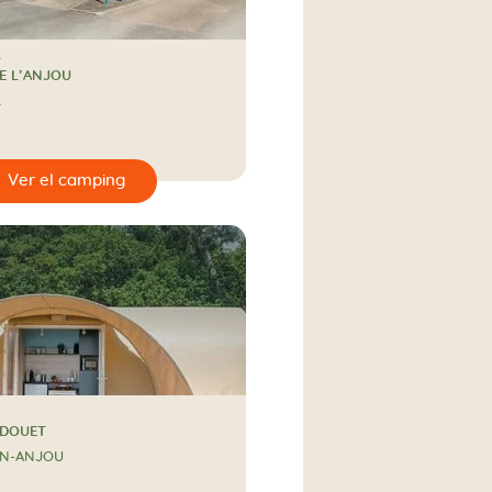
E L’ANJOU
L
 DOUET
EN-ANJOU