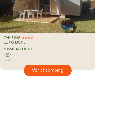
CAMPING
4 Estrellas
CAMPING
LE PÔ DORE
49650 ALLONNES
🌲
🔍