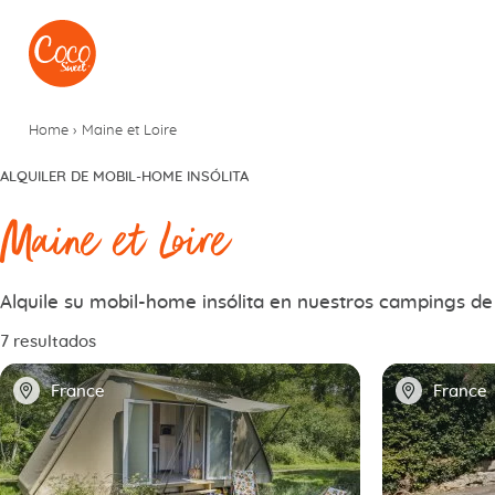
Ir al menú
Ir a los contenidos
Home
›
Maine et Loire
ALQUILER DE MOBIL-HOME INSÓLITA
Maine et Loire
Alquile su mobil-home insólita en nuestros campings de
7 resultados
📍
📍
France
France