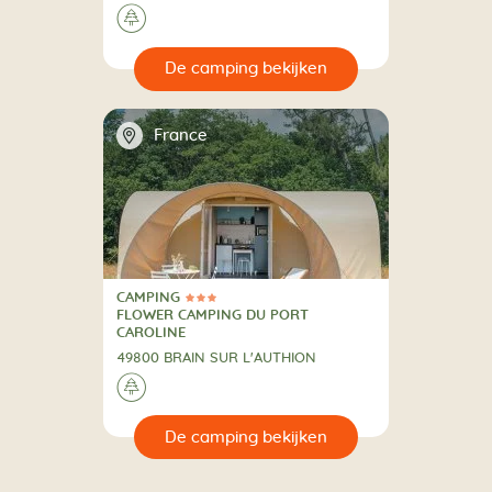
🌲
🔍
en
📍
France
CAMPING
3 Sterren
CAMPING
FLOWER CAMPING DU PORT
CAROLINE
49800 BRAIN SUR L'AUTHION
🌲
🔍
en