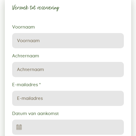
Verzoek tot reservering
Verzoek
Voornaam
tot
reservering
Achternaam
E-mailadres
*
Datum van aankomst