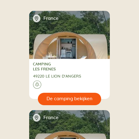
📍
France
CAMPING
CAMPING
LES FRENES
49220 LE LION D'ANGERS
🌲
🔍
en
📍
France