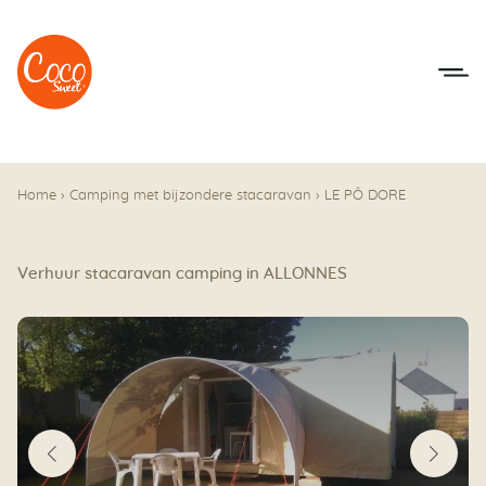
Naar het menu
Naar de inhoudsopgave
Home
›
Camping met bijzondere stacaravan
›
LE PÔ DORE
Verhuur stacaravan camping in ALLONNES