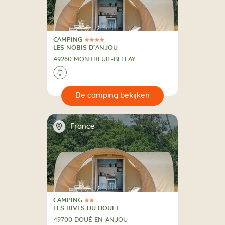
CAMPING
4 Sterren
CAMPING
LES NOBIS D’ANJOU
49260 MONTREUIL-BELLAY
🌲
🔍
en
📍
France
CAMPING
2 Sterren
CAMPING
LES RIVES DU DOUET
49700 DOUÉ-EN-ANJOU