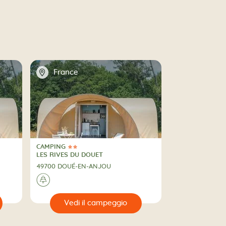
📍
France
CAMPING
2 Stelle
CAMPING
LES RIVES DU DOUET
49700 DOUÉ-EN-ANJOU
🌲
🔍