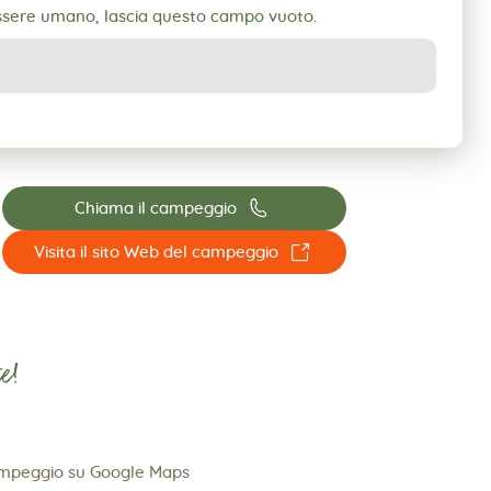
essere umano, lascia questo campo vuoto.
📞
Chiama il campeggio
☐
Visita il sito Web del campeggio
e!
ampeggio su Google Maps