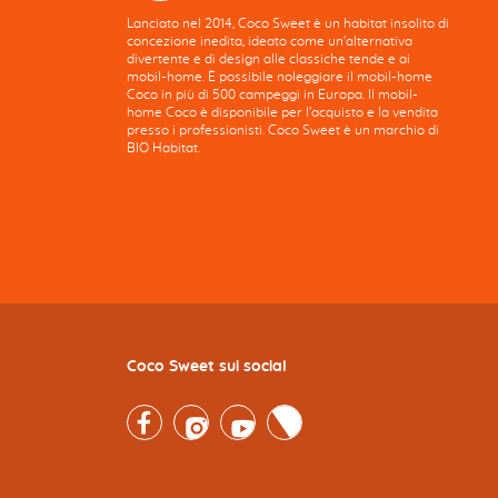
Lanciato nel 2014, Coco Sweet è un habitat insolito di
concezione inedita, ideato come un'alternativa
divertente e di design alle classiche tende e ai
mobil-home. È possibile noleggiare il mobil-home
Coco in più di 500 campeggi in Europa. Il mobil-
home Coco è disponibile per l'acquisto e la vendita
presso i professionisti. Coco Sweet è un marchio di
BIO Habitat.
Coco Sweet sui social
Facebook
Instagram
Youtube
Twitter