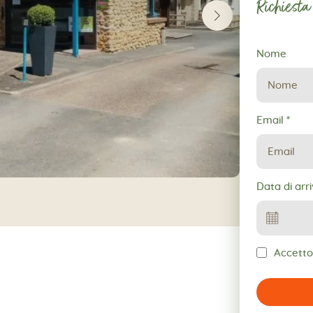
Richiesta
Richiesta
Nome
di
prenotazio
Email
*
Data di arr
Accetto 