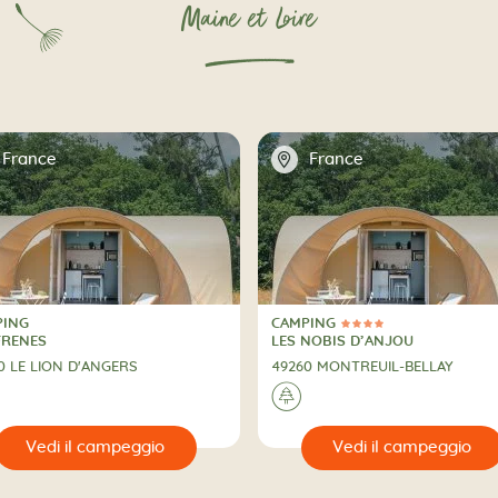
Maine et Loire
📍
France
France
PING
CAMPING
4 Stelle
PING
CAMPING
FRENES
LES NOBIS D’ANJOU
0 LE LION D'ANGERS
49260 MONTREUIL-BELLAY
🌲
🔍
Vedi il campeggio
Vedi il campeggio