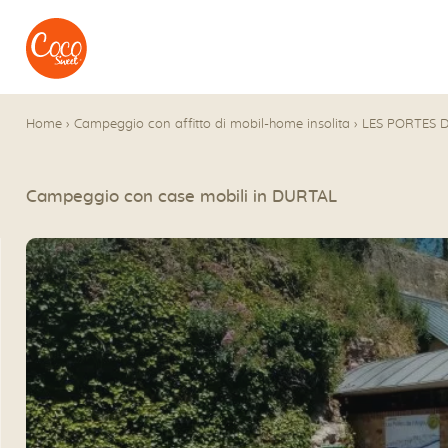
Vai al menu
Accedi al contenuto
Home
›
Campeggio con affitto di mobil-home insolita
›
LES PORTES D
Campeggio con case mobili in DURTAL