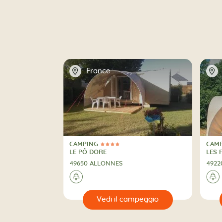
📍
📍
France
CAMPING
CAM
4 Stelle
CAMPING
CAM
LE PÔ DORE
LES 
49650 ALLONNES
4922
🌲
🌲
🔍
🔍
 campeggio
Vedi il campeggio