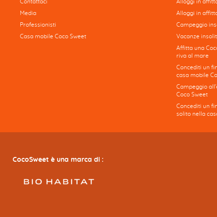
Contattaci
Alloggi in affit
Media
Alloggi in affitt
Professionisti
Campeggio inso
Casa mobile Coco Sweet
Vacanze insolit
Affitta una Coc
riva al mare
Concediti un fi
casa mobile C
Campeggio all'e
Coco Sweet
Concediti un f
solito nella c
CocoSweet è una marca di :