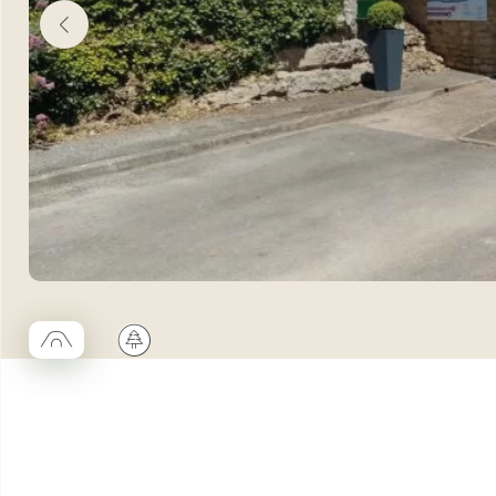
□
🌲
Coco trapèze