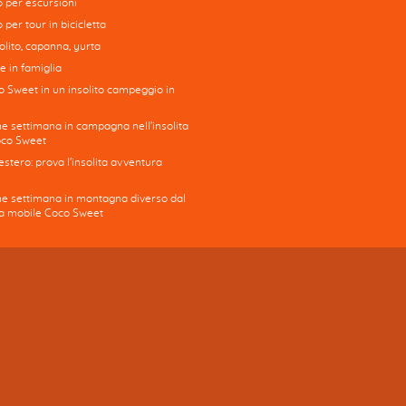
to per escursioni
o per tour in bicicletta
lito, capanna, yurta
e in famiglia
o Sweet in un insolito campeggio in
ne settimana in campagna nell'insolita
oco Sweet
stero: prova l'insolita avventura
ine settimana in montagna diverso dal
asa mobile Coco Sweet