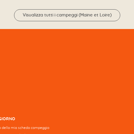
Visualizza tutti i campeggi (Maine et Loire)
GGIORNO
 della mia scheda campeggio