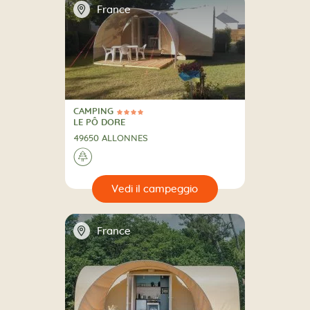
📍
France
CAMPING
4 Stelle
CAMPING
LE PÔ DORE
49650 ALLONNES
🌲
🔍
eggio
📍
France