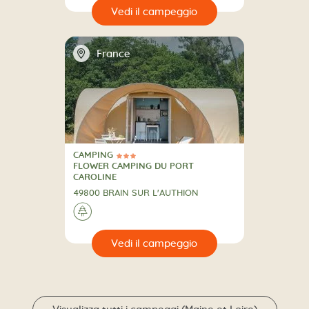
🔍
eggio
📍
France
CAMPING
3 Stelle
CAMPING
FLOWER CAMPING DU PORT
CAROLINE
49800 BRAIN SUR L'AUTHION
🌲
🔍
eggio