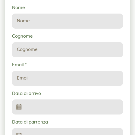
Richiesta
Nome
di
prenotazione
Cognome
Email
*
Data di arrivo
Data di partenza