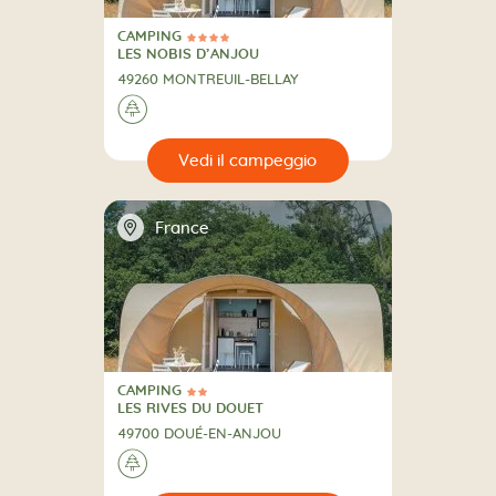
CAMPING
4 Stelle
CAMPING
LES NOBIS D’ANJOU
49260 MONTREUIL-BELLAY
🌲
🔍
eggio
📍
France
CAMPING
2 Stelle
CAMPING
LES RIVES DU DOUET
49700 DOUÉ-EN-ANJOU
🌲