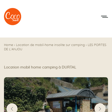
Aller au menu
Aller au contenu
Home
›
Location de mobil-home insolite sur camping
›
LES PORTES
DE L’ANJOU
Location mobil home camping à DURTAL