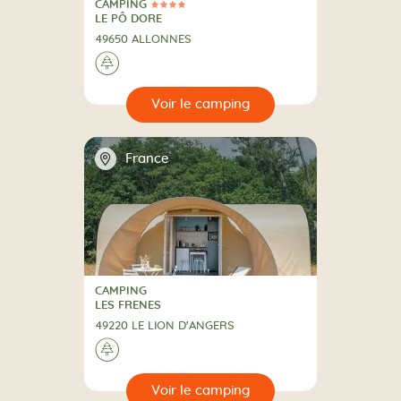
CAMPING
4 Étoiles
CAMPING
LE PÔ DORE
49650 ALLONNES
A la campagne
🌲
🔍
camping
📍
France
CAMPING
CAMPING
LES FRENES
49220 LE LION D'ANGERS
A la campagne
🌲
🔍
camping