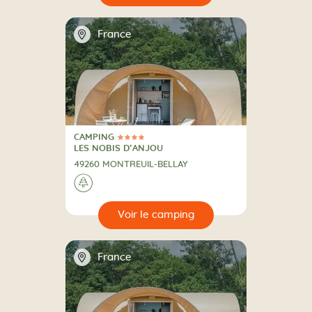
📍
France
CAMPING
4 Étoiles
CAMPING
LES NOBIS D’ANJOU
49260 MONTREUIL-BELLAY
A la campagne
🌲
🔍
camping
📍
France