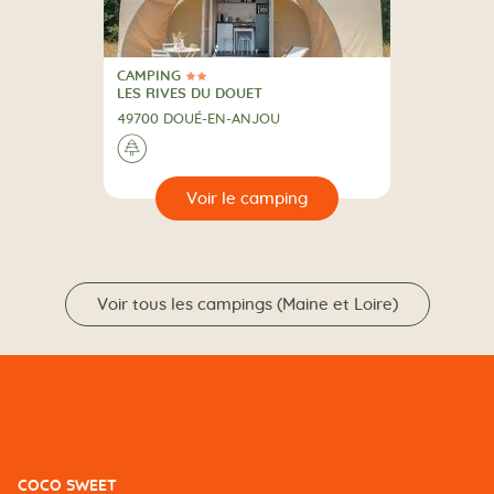
CAMPING
2 Étoiles
CAMPING
LES RIVES DU DOUET
49700 DOUÉ-EN-ANJOU
A la campagne
🌲
🔍
camping
Voir tous les campings (Maine et Loire)
COCO SWEET