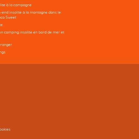
ite à la campagne
-end insolite à la montagne dans le
co Sweet
te
un camping insolite en bord de mer et
tranger
ngs
ookies