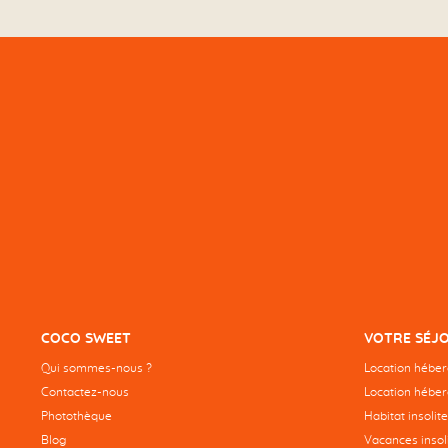
COCO SWEET
VOTRE SÉJ
Qui sommes-nous ?
Location hébe
Contactez-nous
Location héber
Photothèque
Habitat insolite
Blog
Vacances insoli