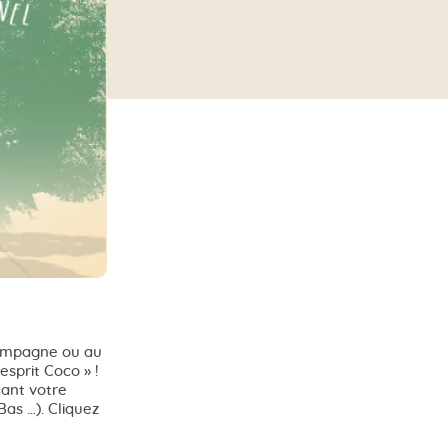
campagne ou au
esprit Coco » !
nant votre
as …). Cliquez