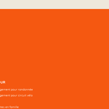
OUR
rgement pour randonnée
gement pour circuit vélo
tes en famille