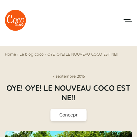
Aller au menu
Aller au contenu
Home
›
Le blog coco
›
OYE! OYE! LE NOUVEAU COCO EST NE!!
7 septembre 2015
OYE! OYE! LE NOUVEAU COCO EST
NE!!
Concept