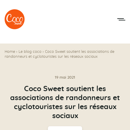
Aller au menu
Aller au contenu
Home
›
Le blog coco
›
Coco Sweet soutient les associations de
randonneurs et cyclotouristes sur les réseaux sociaux
19 mai 2021
Coco Sweet soutient les
associations de randonneurs et
cyclotouristes sur les réseaux
sociaux