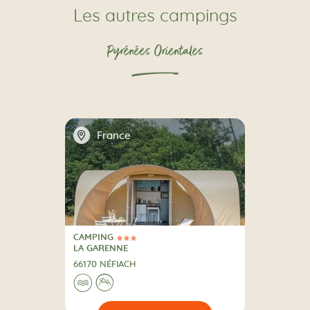
Les autres campings
Pyrénées Orientales
📍
France
CAMPING
3 Étoiles
CAMPING
LA GARENNE
66170 NÉFIACH
Au bord de l'eau
A la montagne
🌊
⛰