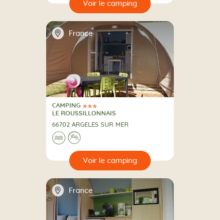
🔍
camping
📍
France
CAMPING
3 Étoiles
CAMPING
LE ROUSSILLONNAIS
66702 ARGELES SUR MER
Au bord de l'eau
A la montagne
🌊
⛰
🔍
camping
📍
France