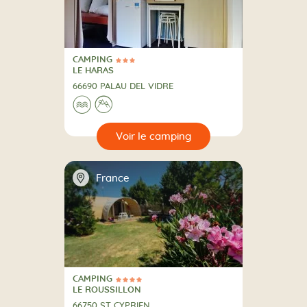
CAMPING
3 Étoiles
CAMPING
LE HARAS
66690 PALAU DEL VIDRE
Au bord de l'eau
A la montagne
🌊
⛰
🔍
camping
📍
France
CAMPING
4 Étoiles
CAMPING
LE ROUSSILLON
66750 ST CYPRIEN