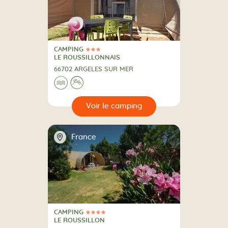
CAMPING
3 Étoiles
CAMPING
LE ROUSSILLONNAIS
66702 ARGELES SUR MER
Au bord de l'eau
A la montagne
🌊
⛰
🔍
camping
📍
France
CAMPING
4 Étoiles
CAMPING
LE ROUSSILLON