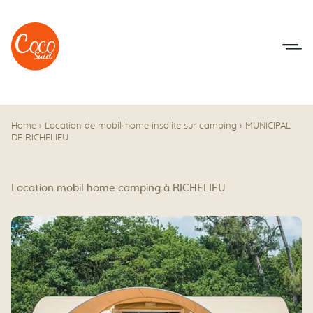
Aller au menu
Aller au contenu
Home
›
Location de mobil-home insolite sur camping
›
MUNICIPAL
DE RICHELIEU
Location mobil home camping à RICHELIEU