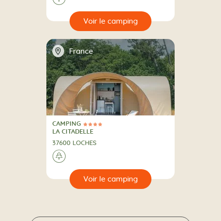
🔍
camping
📍
France
CAMPING
4 Étoiles
CAMPING
LA CITADELLE
37600 LOCHES
A la campagne
🌲
🔍
camping