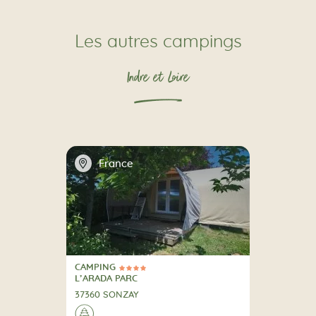
Les autres campings
Indre et Loire
📍
France
CAMPING
4 Étoiles
CAMPING
L’ARADA PARC
37360 SONZAY
A la campagne
🌲