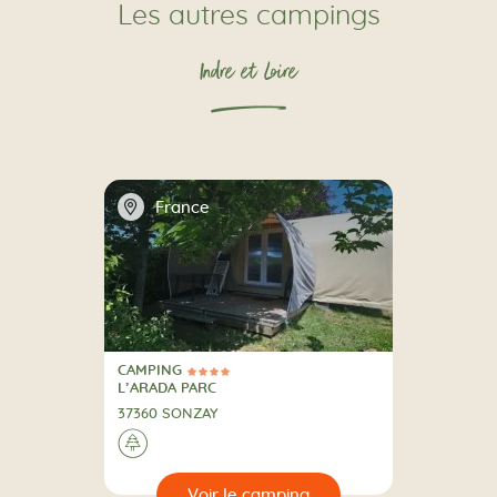
Les autres campings
Indre et Loire
📍
France
CAMPING
4 Étoiles
CAMPING
L’ARADA PARC
37360 SONZAY
A la campagne
🌲
🔍
camping