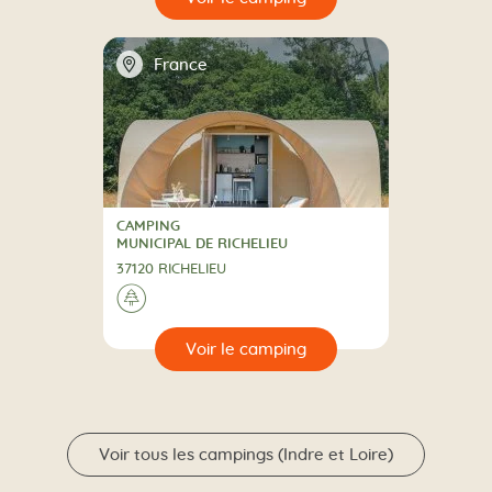
📍
France
CAMPING
CAMPING
MUNICIPAL DE RICHELIEU
37120 RICHELIEU
A la campagne
🌲
🔍
camping
Voir tous les campings (Indre et Loire)