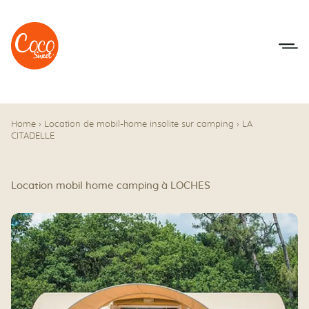
Aller au menu
Aller au contenu
Home
›
Location de mobil-home insolite sur camping
›
LA
CITADELLE
Location mobil home camping à LOCHES