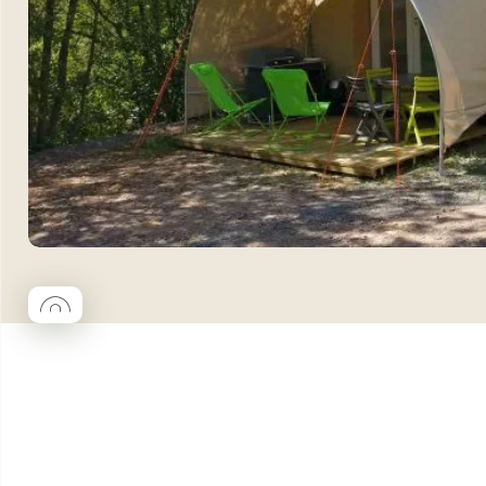
◯
Coco rond