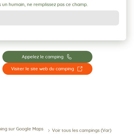
s un humain, ne remplissez pas ce champ.
📞
Appelez le camping
☐
Visiter le site web du camping
ping sur Google Maps
Voir tous les campings (Var)