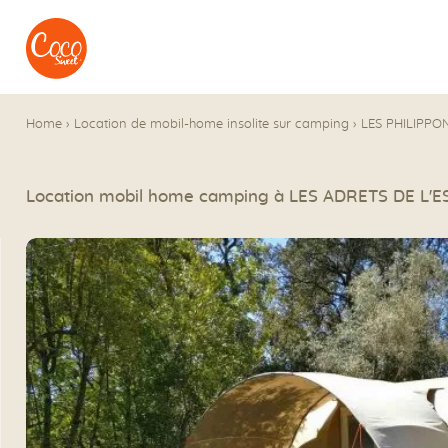
Aller au menu
Aller au contenu
Home
›
Location de mobil-home insolite sur camping
›
LES PHILIPPO
Location mobil home camping à LES ADRETS DE L'