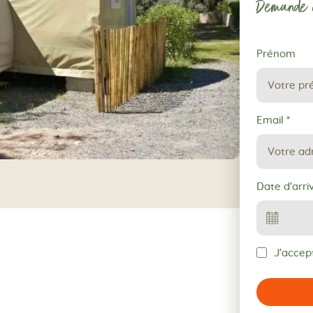
Demande d
Demande
Prénom
de
réservation
Email
*
Date d'arri
J'accept