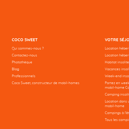
COCO SWEET
VOTRE SÉJ
Qui sommes-nous ?
Location hébe
Contactez-nous
Location héber
Photothèque
Habitat insolite
Blog
Vacances insoli
Professionnels
Week-end insol
Coco Sweet, constructeur de mobil-homes
Partez en week
mobil-home Co
Camping insoli
Location dans 
mobil-home
Campings à l’é
Tous les campi