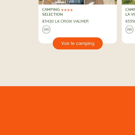
CAMPING
CAM
4 Étoiles
CAMPING
CAM
SELECTION
LA V
83420 LA CROIX VALMER
8335
Au bord de l'eau
Au
🌊
🌊
🔍
🔍
r le camping
Voir le camping