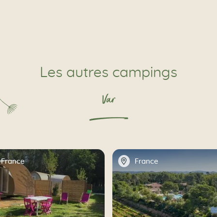
Les autres campings
Var
📍
France
France