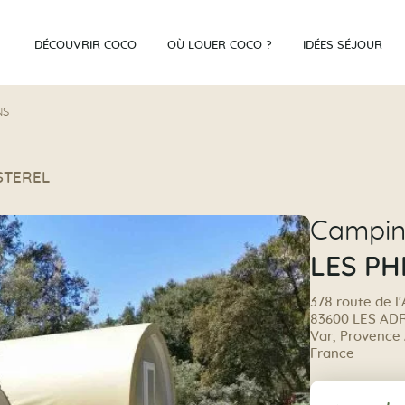
DÉCOUVRIR COCO
OÙ LOUER COCO ?
IDÉES SÉJOUR
NS
ESTEREL
Campi
LES PH
378 route de l
83600 LES AD
Var, Provence 
France