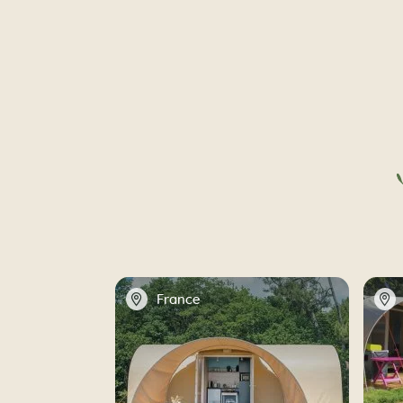
📍
📍
France