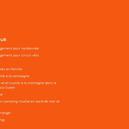
OUR
rgement pour randonnée
gement pour circuit vélo
tes en famille
ite à la campagne
-end insolite à la montagne dans le
co Sweet
te
un camping insolite en bord de mer et
tranger
ngs