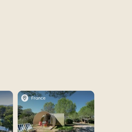
📍
France