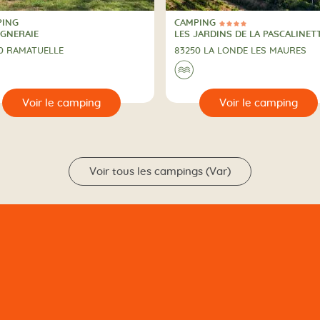
PING
CAMPING
4 Étoiles
PING
CAMPING
IGNERAIE
LES JARDINS DE LA PASCALINET
0 RAMATUELLE
83250 LA LONDE LES MAURES
 bord de l'eau
Au bord de l'ea
🌊
🔍
Voir le camping
Voir le campi
Voir tous les campings (Var)