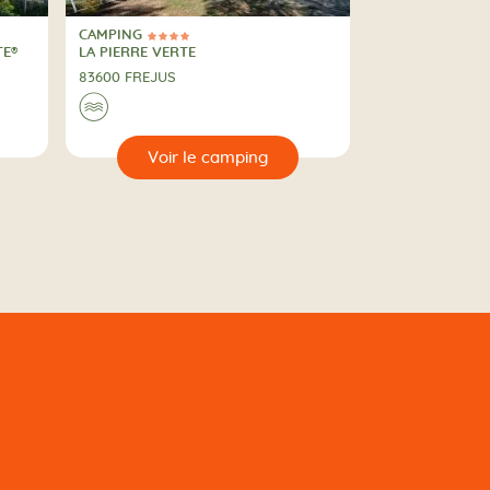
CAMPING
4 Étoiles
CAMPING
TE®
LA PIERRE VERTE
83600 FREJUS
u
Au bord de l'eau
🌊
🔍
ng