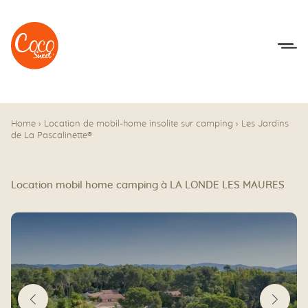
Aller au menu
Aller au contenu
Home
›
Location de mobil-home insolite sur camping
›
Les Jardins
de La Pascalinette®
Location mobil home camping à LA LONDE LES MAURES