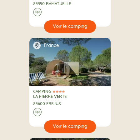
83350 RAMATUELLE
Au bord de l'eau
🌊
🔍
camping
📍
France
CAMPING
4 Étoiles
CAMPING
LA PIERRE VERTE
83600 FREJUS
Au bord de l'eau
🌊
🔍
camping