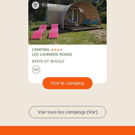
📍
France
CAMPING
4 Étoiles
CAMPING
LES LAURIERS ROSES
83370 ST AYGULF
Au bord de l'eau
🌊
🔍
camping
Voir tous les campings (Var)