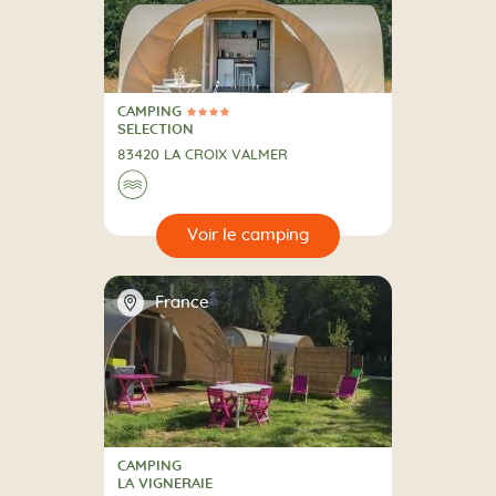
CAMPING
4 Étoiles
CAMPING
SELECTION
83420 LA CROIX VALMER
Au bord de l'eau
🌊
🔍
camping
📍
France
CAMPING
CAMPING
LA VIGNERAIE