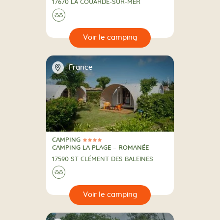
17670 LA COUARDE-SUR-MER
Au bord de l'eau
🌊
🔍
camping
📍
France
CAMPING
4 Étoiles
CAMPING
CAMPING LA PLAGE – ROMANÉE
17590 ST CLÉMENT DES BALEINES
Au bord de l'eau
🌊
🔍
camping