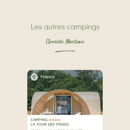
Les autres campings
Charente Maritime
📍
France
CAMPING
4 Étoiles
CAMPING
LA TOUR DES PRISES