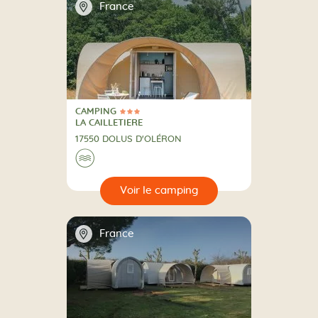
📍
France
CAMPING
3 Étoiles
CAMPING
LA CAILLETIERE
17550 DOLUS D'OLÉRON
Au bord de l'eau
🌊
🔍
camping
📍
France