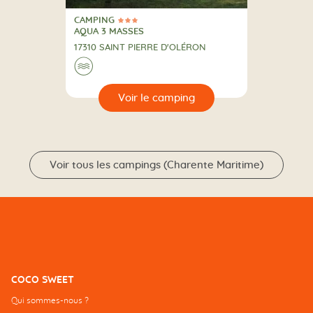
CAMPING
3 Étoiles
CAMPING
AQUA 3 MASSES
17310 SAINT PIERRE D'OLÉRON
Au bord de l'eau
🌊
🔍
camping
Voir tous les campings (Charente Maritime)
COCO SWEET
Qui sommes-nous ?