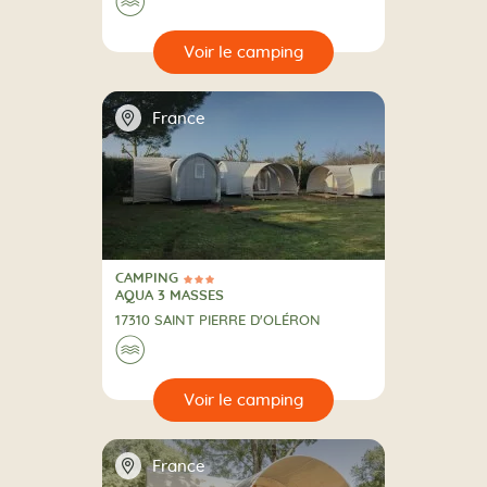
Au bord de l'eau
🌊
🔍
camping
📍
France
CAMPING
3 Étoiles
CAMPING
AQUA 3 MASSES
17310 SAINT PIERRE D'OLÉRON
Au bord de l'eau
🌊
🔍
camping
📍
France