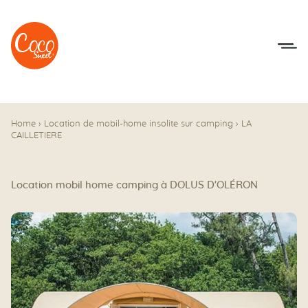
Aller au menu
Aller au contenu
Home
›
Location de mobil-home insolite sur camping
›
LA
CAILLETIERE
Location mobil home camping à DOLUS D'OLÉRON