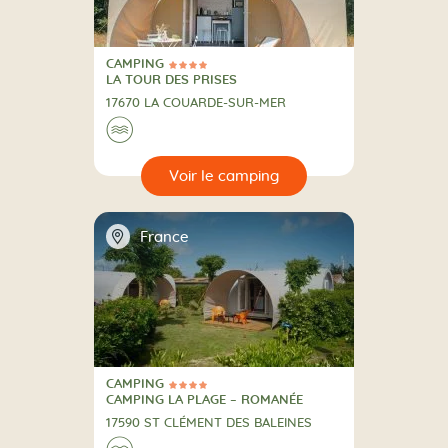
CAMPING
4 Étoiles
CAMPING
LA TOUR DES PRISES
17670 LA COUARDE-SUR-MER
Au bord de l'eau
🌊
🔍
camping
📍
France
CAMPING
4 Étoiles
CAMPING
CAMPING LA PLAGE – ROMANÉE
17590 ST CLÉMENT DES BALEINES