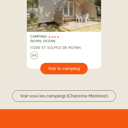
CAMPING
4 Étoiles
CAMPING
ROYAL OCEAN
17200 ST SULPICE DE ROYAN
Au bord de l'eau
🌊
🔍
camping
Voir tous les campings (Charente Maritime)