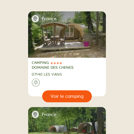
📍
France
CAMPING
4 Étoiles
CAMPING
DOMAINE DES CHENES
07140 LES VANS
A la campagne
🌲
🔍
camping
📍
France