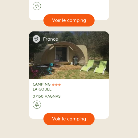
A la campagne
🌲
🔍
camping
📍
France
CAMPING
3 Étoiles
CAMPING
LA GOULE
07150 VAGNAS
A la campagne
🌲
🔍
camping