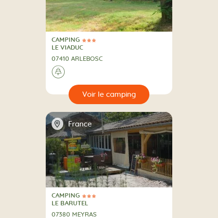
CAMPING
3 Étoiles
CAMPING
LE VIADUC
07410 ARLEBOSC
A la campagne
🌲
🔍
camping
📍
France
CAMPING
3 Étoiles
CAMPING
LE BARUTEL
07380 MEYRAS