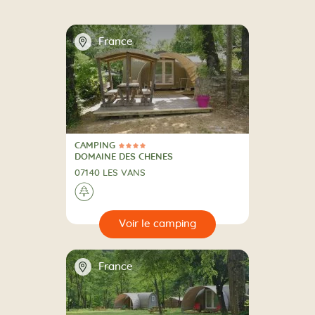
📍
France
CAMPING
4 Étoiles
CAMPING
DOMAINE DES CHENES
07140 LES VANS
A la campagne
🌲
🔍
camping
📍
France