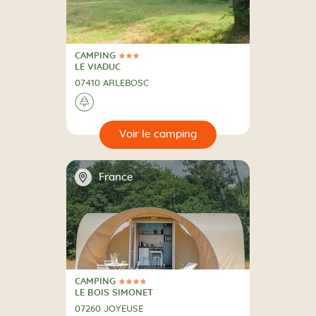
CAMPING
3 Étoiles
CAMPING
LE VIADUC
07410 ARLEBOSC
A la campagne
🌲
🔍
camping
📍
France
CAMPING
4 Étoiles
CAMPING
LE BOIS SIMONET
07260 JOYEUSE