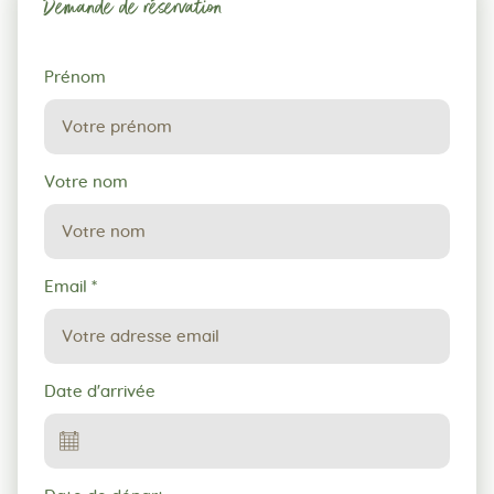
Demande de réservation
Demande
Prénom
de
réservation
Votre nom
Email
*
Date d'arrivée