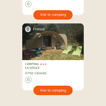
A la campagne
🌲
🔍
camping
📍
France
CAMPING
3 Étoiles
CAMPING
LA GOULE
07150 VAGNAS
A la campagne
🌲
🔍
camping