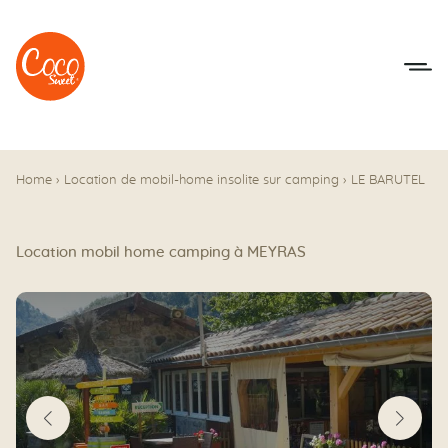
Aller au menu
Aller au contenu
Home
›
Location de mobil-home insolite sur camping
›
LE BARUTEL
Location mobil home camping à MEYRAS