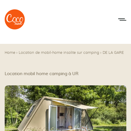
Aller au menu
Aller au contenu
Home
›
Location de mobil-home insolite sur camping
›
DE LA GARE
Location mobil home camping à UR