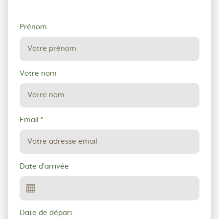
Demande
Prénom
de
réservation
Votre nom
Email
*
Date d'arrivée
Date de départ